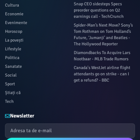
Snap CEO sidesteps Specs
Cultura
preorder questions on Q2
Economie
earnings call - TechCrunch
Evenimente
Spider-Man’s Next Move? Sony’s
Horoscop
Tom Rothman on Tom Holland’s
Future, ‘Jumanji’ and Beatles -
La povești
The Hollywood Reporter
Lifestyle
Diamondbacks To Acquire Lars
Politica
Nootbaar - MLB Trade Rumors
Sanatate
Canada's WestJet airline flight
attendants go on strike - can I
Social
get a refund? - BBC
Sport
Știați că
Tech
Newsletter