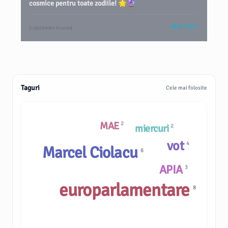
cosmice pentru toate zodiile! 🌟🔮
VEZI TOT
2 săptămâni în urmă
Taguri
Cele mai folosite
MAE
2
miercuri
2
vot
4
Marcel Ciolacu
6
APIA
3
europarlamentare
8