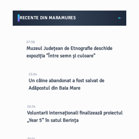
RECENTE DIN MARAMURES
07:58
Muzeul Județean de Etnografie deschide
expoziția "Între semn și culoare"
23:04
Un câine abandonat a fost salvat de
Adăpostul din Baia Mare
20:34
Voluntarii internaționali finalizează proiectul
„Year 5” în satul Berința
20:04