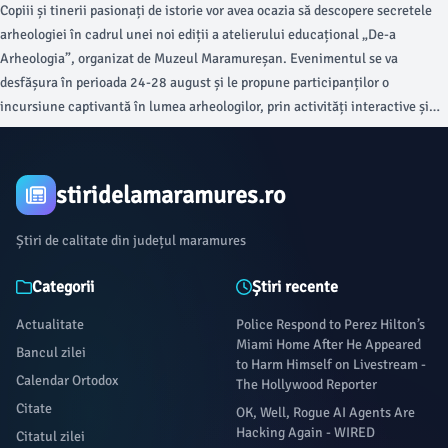
Copiii și tinerii pasionați de istorie vor avea ocazia să descopere secretele
arheologiei în cadrul unei noi ediții a atelierului educațional „De-a
Arheologia”, organizat de Muzeul Maramureșan. Evenimentul se va
desfășura în perioada 24-28 august și le propune participanților o
incursiune captivantă în lumea arheologilor, prin activități interactive și
experiențe practice menite să îi apropie de patrimoniul istoric.
stiridelamaramures.ro
Știri de calitate din județul maramures
Categorii
Știri recente
Actualitate
Police Respond to Perez Hilton’s
Miami Home After He Appeared
Bancul zilei
to Harm Himself on Livestream -
Calendar Ortodox
The Hollywood Reporter
Citate
OK, Well, Rogue AI Agents Are
Hacking Again - WIRED
Citatul zilei