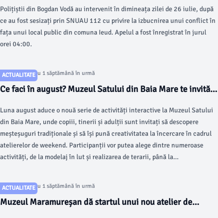
Polițiștii din Bogdan Vodă au intervenit în dimineața zilei de 26 iulie, după
ce au fost sesizați prin SNUAU 112 cu privire la izbucnirea unui conflict în
fața unui local public din comuna Ieud. Apelul a fost înregistrat în jurul
orei 04:00.
Articol postat cu 1 săptămână în urmă
ACTUALITATE
Ce faci în august? Muzeul Satului din Baia Mare te invită
la ateliere creative pentru toate vârstele
Luna august aduce o nouă serie de activități interactive la Muzeul Satului
din Baia Mare, unde copiii, tinerii și adulții sunt invitați să descopere
meșteșuguri tradiționale și să își pună creativitatea la încercare în cadrul
atelierelor de weekend. Participanții vor putea alege dintre numeroase
activități, de la modelaj în lut și realizarea de terarii, până la
confecționarea de păpuși și jucării handmade.
Articol postat cu 1 săptămână în urmă
ACTUALITATE
Muzeul Maramureșan dă startul unui nou atelier de
arheologie pentru copii