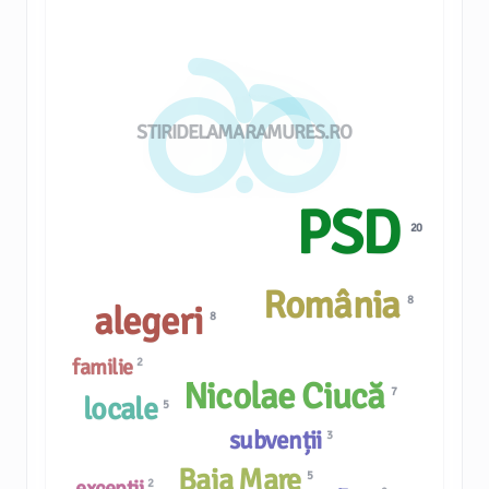
STIRIDELAMARAMURES.RO
PSD
20
România
8
alegeri
8
familie
2
Nicolae Ciucă
7
locale
5
subvenții
3
Baia Mare
5
excepții
2