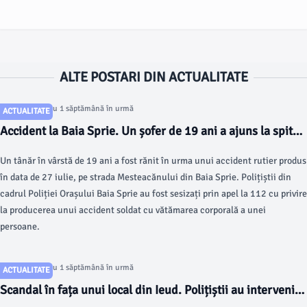
ALTE POSTARI DIN ACTUALITATE
Articol postat cu 1 săptămână în urmă
ACTUALITATE
Accident la Baia Sprie. Un șofer de 19 ani a ajuns la spital
după ce a intrat cu mașina într-un stâlp
Un tânăr în vârstă de 19 ani a fost rănit în urma unui accident rutier produs
în data de 27 iulie, pe strada Mesteacănului din Baia Sprie. Polițiștii din
cadrul Poliției Orașului Baia Sprie au fost sesizați prin apel la 112 cu privire
la producerea unui accident soldat cu vătămarea corporală a unei
persoane.
Articol postat cu 1 săptămână în urmă
ACTUALITATE
Scandal în fața unui local din Ieud. Polițiștii au intervenit
în urma unui apel la 112