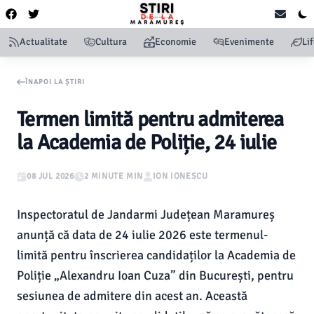
Actualitate
Cultura
Economie
Evenimente
Li
ÎNAPOI LA ȘTIRI
Termen limită pentru admiterea
la Academia de Poliție, 24 iulie
08 JUL 2026
2 MINUTE MIN
ION IONESCU
Inspectoratul de Jandarmi Județean Maramureș
anunță că data de 24 iulie 2026 este termenul-
limită pentru înscrierea candidaților la Academia de
Poliție „Alexandru Ioan Cuza” din București, pentru
sesiunea de admitere din acest an. Această