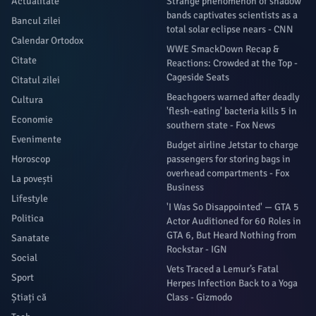
Actualitate
Strange phenomenon of shadow
bands captivates scientists as a
Bancul zilei
total solar eclipse nears - CNN
Calendar Ortodox
WWE SmackDown Recap &
Citate
Reactions: Crowded at the Top -
Cageside Seats
Citatul zilei
Beachgoers warned after deadly
Cultura
'flesh-eating' bacteria kills 5 in
Economie
southern state - Fox News
Evenimente
Budget airline Jetstar to charge
Horoscop
passengers for storing bags in
overhead compartments - Fox
La povești
Business
Lifestyle
'I Was So Disappointed' — GTA 5
Politica
Actor Auditioned for 60 Roles in
GTA 6, But Heard Nothing from
Sanatate
Rockstar - IGN
Social
Vets Traced a Lemur’s Fatal
Sport
Herpes Infection Back to a Yoga
Știați că
Class - Gizmodo