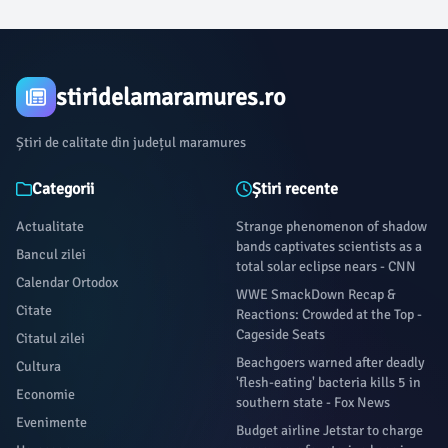
stiridelamaramures.ro
Știri de calitate din județul maramures
Categorii
Știri recente
Actualitate
Strange phenomenon of shadow
bands captivates scientists as a
Bancul zilei
total solar eclipse nears - CNN
Calendar Ortodox
WWE SmackDown Recap &
Citate
Reactions: Crowded at the Top -
Cageside Seats
Citatul zilei
Beachgoers warned after deadly
Cultura
'flesh-eating' bacteria kills 5 in
Economie
southern state - Fox News
Evenimente
Budget airline Jetstar to charge