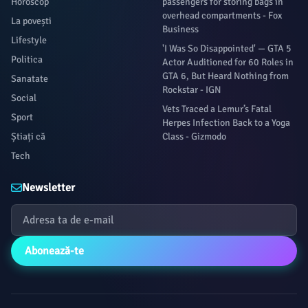
Horoscop
passengers for storing bags in
overhead compartments - Fox
La povești
Business
Lifestyle
'I Was So Disappointed' — GTA 5
Politica
Actor Auditioned for 60 Roles in
GTA 6, But Heard Nothing from
Sanatate
Rockstar - IGN
Social
Vets Traced a Lemur’s Fatal
Sport
Herpes Infection Back to a Yoga
Știați că
Class - Gizmodo
Tech
Newsletter
Abonează-te