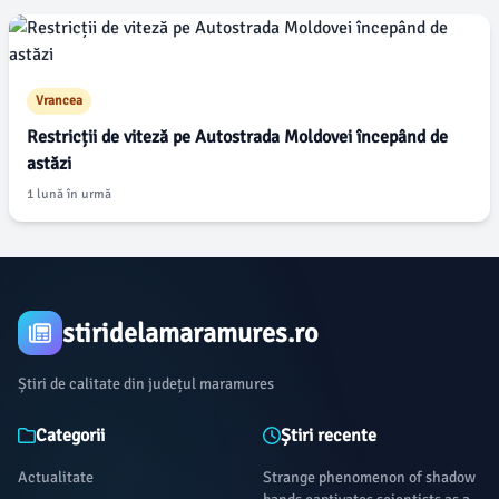
Vrancea
Restricții de viteză pe Autostrada Moldovei începând de
astăzi
1 lună în urmă
stiridelamaramures.ro
Știri de calitate din județul maramures
Categorii
Știri recente
Actualitate
Strange phenomenon of shadow