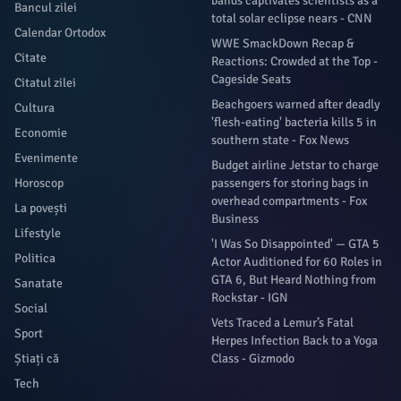
bands captivates scientists as a
Bancul zilei
total solar eclipse nears - CNN
Calendar Ortodox
WWE SmackDown Recap &
Citate
Reactions: Crowded at the Top -
Cageside Seats
Citatul zilei
Beachgoers warned after deadly
Cultura
'flesh-eating' bacteria kills 5 in
Economie
southern state - Fox News
Evenimente
Budget airline Jetstar to charge
Horoscop
passengers for storing bags in
overhead compartments - Fox
La povești
Business
Lifestyle
'I Was So Disappointed' — GTA 5
Politica
Actor Auditioned for 60 Roles in
GTA 6, But Heard Nothing from
Sanatate
Rockstar - IGN
Social
Vets Traced a Lemur’s Fatal
Sport
Herpes Infection Back to a Yoga
Știați că
Class - Gizmodo
Tech