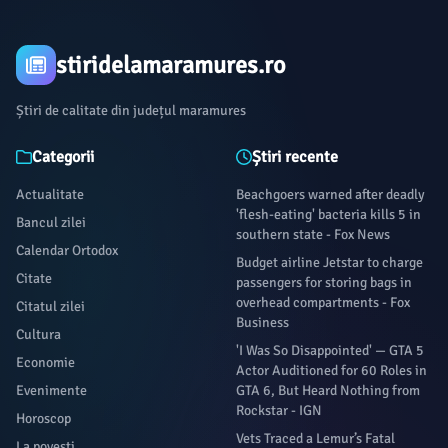
stiridelamaramures.ro
Știri de calitate din județul maramures
Categorii
Știri recente
Actualitate
Beachgoers warned after deadly
'flesh-eating' bacteria kills 5 in
Bancul zilei
southern state - Fox News
Calendar Ortodox
Budget airline Jetstar to charge
Citate
passengers for storing bags in
overhead compartments - Fox
Citatul zilei
Business
Cultura
'I Was So Disappointed' — GTA 5
Economie
Actor Auditioned for 60 Roles in
Evenimente
GTA 6, But Heard Nothing from
Rockstar - IGN
Horoscop
Vets Traced a Lemur’s Fatal
La povești