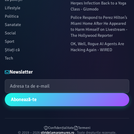
Herpes Infection Back to a Yoga
Lifestyle
Class - Gizmodo
Politica
Police Respond to Perez Hilton’s
Miami Home After He Appeared
Sanatate
to Harm Himself on Livestream -
Social
The Hollywood Reporter
Sport
OK, Well, Rogue AI Agents Are
Știați că
Hacking Again - WIRED
Tech
Newsletter
Abonează-te
Confidențialitate
Termeni
© 2019 – 2026
stiridelamaramures.ro
. Toate drepturile rezervate.