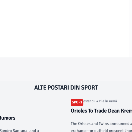
ALTE POSTARI DIN SPORT
Articol postat cu 4 zile în urmă
SPORT
Orioles To Trade Dean Kre
 Rumors
The Orioles and Twins announced a
 Sandro Santana, and a
exchange for outfield prospect Jho