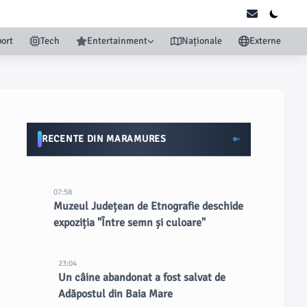
ort
Tech
Entertainment
Naționale
Externe
RECENTE DIN MARAMURES
07:58
Muzeul Județean de Etnografie deschide
expoziția "Între semn și culoare"
23:04
Un câine abandonat a fost salvat de
Adăpostul din Baia Mare