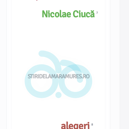
Nicolae Ciucă
7
STIRIDELAMARAMURES.RO
alegeri
8