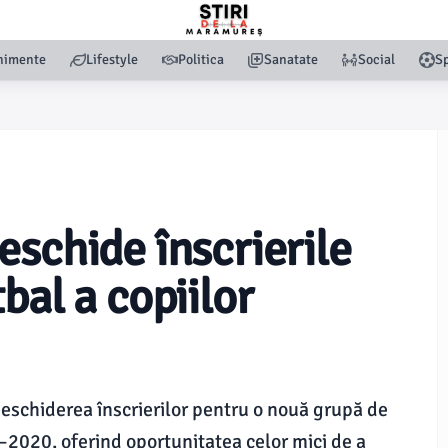
nimente
Lifestyle
Politica
Sanatate
Social
Sp
eschide înscrierile
bal a copiilor
eschiderea înscrierilor pentru o nouă grupă de
9–2020, oferind oportunitatea celor mici de a