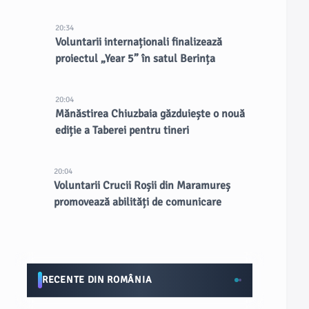
20:34
Voluntarii internaționali finalizează
proiectul „Year 5” în satul Berința
20:04
Mănăstirea Chiuzbaia găzduiește o nouă
ediție a Taberei pentru tineri
20:04
Voluntarii Crucii Roșii din Maramureș
promovează abilități de comunicare
RECENTE DIN ROMÂNIA