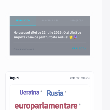
HOROSCOP
BANCUL ZILEI
ȘTIAȚI CĂ?
Horoscopul zilei de 22 iulie 2026: O zi plină de
surprize cosmice pentru toate zodiile! 🌟🔮
VEZI TOT
2 săptămâni în urmă
Taguri
Cele mai folosite
Ucraina
Rusia
4
6
europarlamentare
8