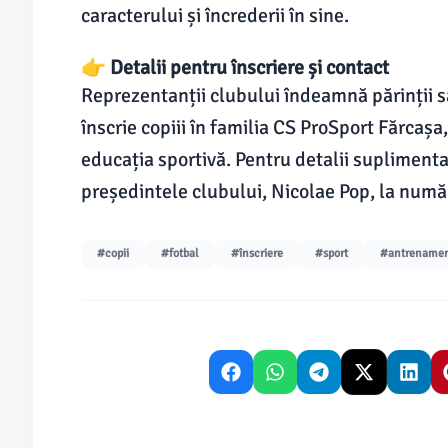
caracterului și încrederii în sine.
👉 Detalii pentru înscriere și contact
Reprezentanții clubului îndeamnă părinții să
înscrie copiii în familia CS ProSport Fărcaș
educația sportivă. Pentru detalii suplimentar
președintele clubului, Nicolae Pop, la num
#copii
#fotbal
#înscriere
#sport
#antrename