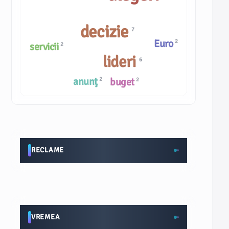
decizie
7
Euro
2
servicii
2
lideri
6
anunţ
buget
2
2
RECLAME
VREMEA