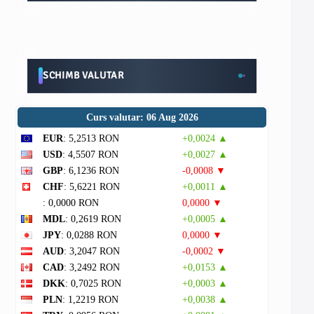
SCHIMB VALUTAR
Curs valutar: 06 Aug 2026
EUR
: 5,2513 RON
+0,0024 ▲
USD
: 4,5507 RON
+0,0027 ▲
GBP
: 6,1236 RON
-0,0008 ▼
CHF
: 5,6221 RON
+0,0011 ▲
: 0,0000 RON
0,0000 ▼
MDL
: 0,2619 RON
+0,0005 ▲
JPY
: 0,0288 RON
0,0000 ▼
AUD
: 3,2047 RON
-0,0002 ▼
CAD
: 3,2492 RON
+0,0153 ▲
DKK
: 0,7025 RON
+0,0003 ▲
PLN
: 1,2219 RON
+0,0038 ▲