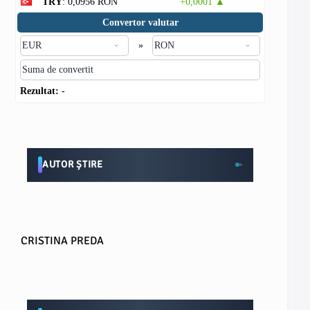
TRY
: 0,0956 RON
+0,0001 ▲
Convertor valutar
»
Rezultat:
-
AUTOR ȘTIRE
CRISTINA PREDA