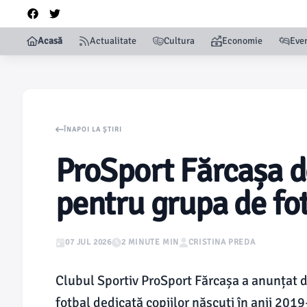
Acasă
Actualitate
Cultura
Economie
Eve
ÎNAPOI LA ȘTIRI
ProSport Fărcașa d
pentru grupa de fot
07 JUL 2026
2 MINUTE MIN
CRISTINA PREDA
Clubul Sportiv ProSport Fărcașa a anunțat d
fotbal dedicată copiilor născuți în anii 201