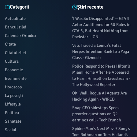
Categorii
Știri recente
Actualitate
'I Was So Disappointed' — GTA 5
Actor Auditioned for 60 Roles in
Bancul zilei
GTA 6, But Heard Nothing from
Calendar Ortodox
Rockstar - IGN
Citate
Vets Traced a Lemur’s Fatal
Herpes Infection Back to a Yoga
Citatul zilei
Class - Gizmodo
Cultura
Police Respond to Perez Hilton’s
Economie
Miami Home After He Appeared
Evenimente
to Harm Himself on Livestream -
The Hollywood Reporter
Horoscop
OK, Well, Rogue AI Agents Are
La povești
Hacking Again - WIRED
Lifestyle
Snap CEO sidesteps Specs
Politica
preorder questions on Q2
earnings call - TechCrunch
Sanatate
Spider-Man’s Next Move? Sony’s
Social
Tom Rothman on Tom Holland’s