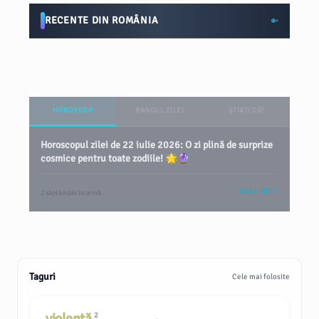
RECENTE DIN ROMÂNIA
HOROSCOP
BANCUL ZILEI
ȘTIAȚI CĂ?
Horoscopul zilei de 22 iulie 2026: O zi plină de surprize
cosmice pentru toate zodiile! 🌟🔮
VEZI TOT
2 săptămâni în urmă
Taguri
Cele mai folosite
violență
2