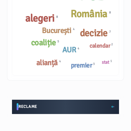
România
8
alegeri
8
București
decizie
4
7
coaliție
5
calendar
2
AUR
4
alianță
1
stat
4
premier
3
RECLAME