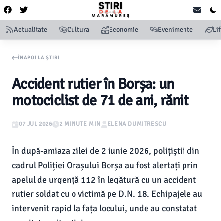
Actualitate
Cultura
Economie
Evenimente
Li
ÎNAPOI LA ȘTIRI
Accident rutier în Borșa: un
motociclist de 71 de ani, rănit
07 JUL 2026
2 MINUTE MIN
ELENA DUMITRESCU
În după-amiaza zilei de 2 iunie 2026, polițiștii din
cadrul Poliției Orașului Borșa au fost alertați prin
apelul de urgență 112 în legătură cu un accident
rutier soldat cu o victimă pe D.N. 18. Echipajele au
intervenit rapid la fața locului, unde au constatat