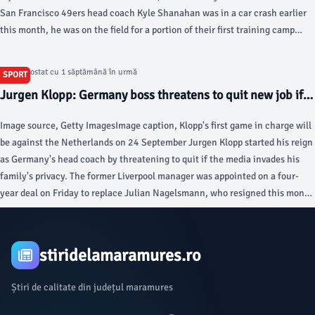
San Francisco 49ers head coach Kyle Shanahan was in a car crash earlier
this month, he was on the field for a portion of their first training camp
practice. The Athletic's Matt Barrows noted Shanahan was on the field next
to general manager John Lynch for the team period of Sunday's practice.
Articol postat cu 1 săptămână în urmă
SPORT
Jurgen Klopp: Germany boss threatens to quit new job if
media invade family's privacy - BBC
Image source, Getty ImagesImage caption, Klopp's first game in charge will
be against the Netherlands on 24 September Jurgen Klopp started his reign
as Germany's head coach by threatening to quit if the media invades his
family's privacy. The former Liverpool manager was appointed on a four-
year deal on Friday to replace Julian Nagelsmann, who resigned this month
after Germany's shock World Cup defeat by Paraguay in the last 32.
stiridelamaramures.ro
Știri de calitate din județul maramures