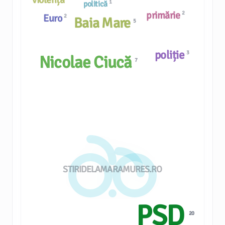
1
politică
primărie
2
Euro
2
Baia Mare
5
poliție
3
Nicolae Ciucă
7
STIRIDELAMARAMURES.RO
PSD
20