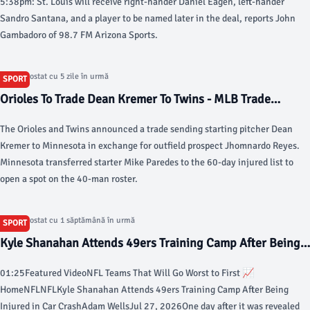
5:38pm: St. Louis will receive right-hander Daniel Eagen, left-hander
Sandro Santana, and a player to be named later in the deal, reports John
Gambadoro of 98.7 FM Arizona Sports.
Articol postat cu 5 zile în urmă
SPORT
Orioles To Trade Dean Kremer To Twins - MLB Trade
Rumors
The Orioles and Twins announced a trade sending starting pitcher Dean
Kremer to Minnesota in exchange for outfield prospect Jhomnardo Reyes.
Minnesota transferred starter Mike Paredes to the 60-day injured list to
open a spot on the 40-man roster.
Articol postat cu 1 săptămână în urmă
SPORT
Kyle Shanahan Attends 49ers Training Camp After Being
Injured in Car Crash - Bleacher Report
01:25Featured VideoNFL Teams That Will Go Worst to First 📈
HomeNFLNFLKyle Shanahan Attends 49ers Training Camp After Being
Injured in Car CrashAdam WellsJul 27, 2026One day after it was revealed