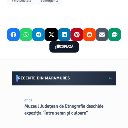
#motocicletă
#emergente
COPIAZĂ
RECENTE DIN MARAMURES
07:58
Muzeul Județean de Etnografie deschide
expoziția "Între semn și culoare"