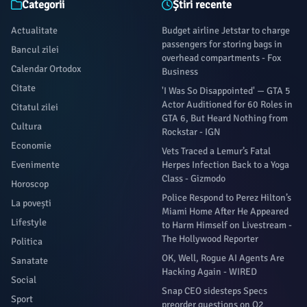
Categorii
Știri recente
Actualitate
Budget airline Jetstar to charge
passengers for storing bags in
Bancul zilei
overhead compartments - Fox
Calendar Ortodox
Business
Citate
'I Was So Disappointed' — GTA 5
Actor Auditioned for 60 Roles in
Citatul zilei
GTA 6, But Heard Nothing from
Cultura
Rockstar - IGN
Economie
Vets Traced a Lemur’s Fatal
Evenimente
Herpes Infection Back to a Yoga
Class - Gizmodo
Horoscop
Police Respond to Perez Hilton’s
La povești
Miami Home After He Appeared
Lifestyle
to Harm Himself on Livestream -
The Hollywood Reporter
Politica
OK, Well, Rogue AI Agents Are
Sanatate
Hacking Again - WIRED
Social
Snap CEO sidesteps Specs
Sport
preorder questions on Q2