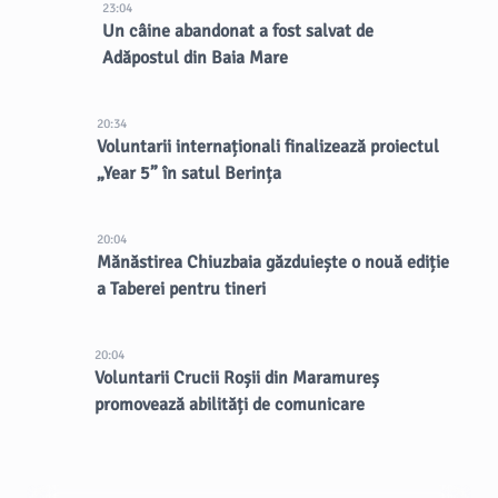
23:04
Un câine abandonat a fost salvat de
Adăpostul din Baia Mare
20:34
Voluntarii internaționali finalizează proiectul
„Year 5” în satul Berința
20:04
Mănăstirea Chiuzbaia găzduiește o nouă ediție
a Taberei pentru tineri
20:04
Voluntarii Crucii Roșii din Maramureș
promovează abilități de comunicare