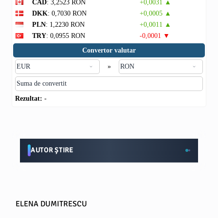
CAD
: 3,2523 RON
+0,0031 ▲
DKK
: 0,7030 RON
+0,0005 ▲
PLN
: 1,2230 RON
+0,0011 ▲
TRY
: 0,0955 RON
-0,0001 ▼
Convertor valutar
»
Rezultat:
-
AUTOR ȘTIRE
ELENA DUMITRESCU