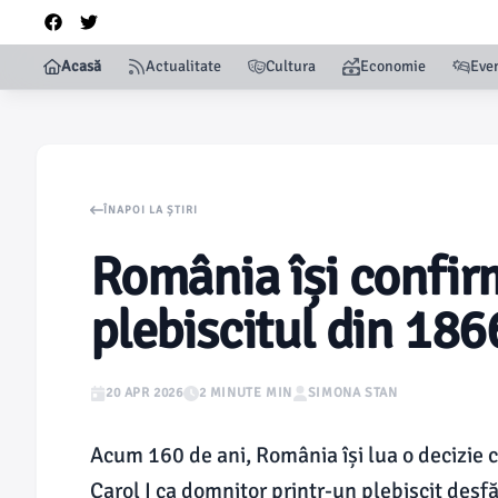
Acasă
Actualitate
Cultura
Economie
Eve
ÎNAPOI LA ȘTIRI
România își confir
plebiscitul din 186
20 APR 2026
2 MINUTE MIN
SIMONA STAN
Acum 160 de ani, România își lua o decizie c
Carol I ca domnitor printr-un plebiscit desf