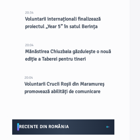
20:34
Voluntarii internaționali finalizează
proiectul „Year 5” în satul Berința
20:04
Mănăstirea Chiuzbaia găzduiește o nouă
ediție a Taberei pentru tineri
20:04
Voluntarii Crucii Roșii din Maramureș
promovează abilități de comunicare
RECENTE DIN ROMÂNIA