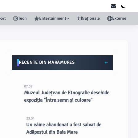
ort
Tech
Entertainment
Naționale
Externe
RECENTE DIN MARAMURES
07:58
Muzeul Județean de Etnografie deschide
expoziția "Între semn și culoare"
23:04
Un câine abandonat a fost salvat de
Adăpostul din Baia Mare