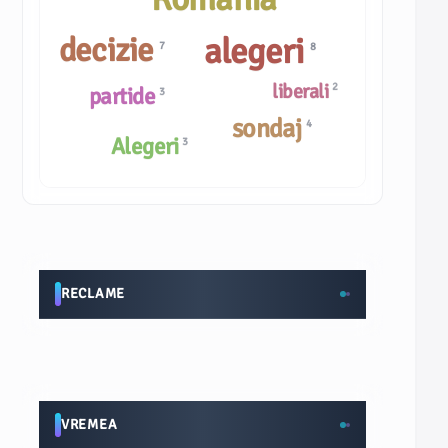
decizie
alegeri
7
8
liberali
2
partide
3
sondaj
4
Alegeri
3
RECLAME
VREMEA