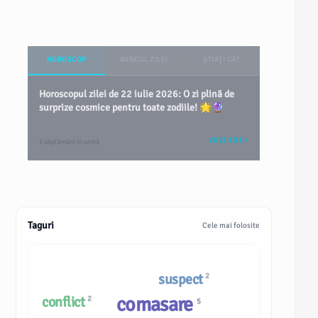
HOROSCOP
BANCUL ZILEI
ȘTIAȚI CĂ?
Horoscopul zilei de 22 iulie 2026: O zi plină de
surprize cosmice pentru toate zodiile! 🌟🔮
VEZI TOT
2 săptămâni în urmă
Taguri
Cele mai folosite
suspect
2
comasare
conflict
2
5