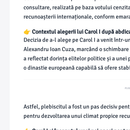
consultare, realizată pe baza votului cenzitar,
recunoașterii internaționale, conform emar
👉 Contextul alegerii lui Carol I după abdic
Decizia de a-l alege pe Carol I a venit într
Alexandru Ioan Cuza, marcând o schimbare de
a reflectat dorința elitelor politice și a unei
o dinastie europeană capabilă să ofere stabi
PUB
Astfel, plebiscitul a fost un pas decisiv pent
pentru dezvoltarea unui climat propice recun