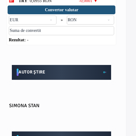
TRY
: 0,0955 RON
-0,0001 ▼
Convertor valutar
»
Rezultat:
-
AUTOR ȘTIRE
SIMONA STAN