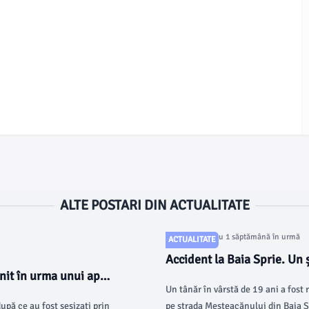
ALTE POSTARI DIN ACTUALITATE
Articol postat cu 1 săptămână în urmă
ACTUALITATE
Accident la Baia Sprie. Un ș
enit în urma unui apel
cu mașina într-un stâlp
Un tânăr în vârstă de 19 ani a fost 
după ce au fost sesizați prin
pe strada Mesteacănului din Baia Spr