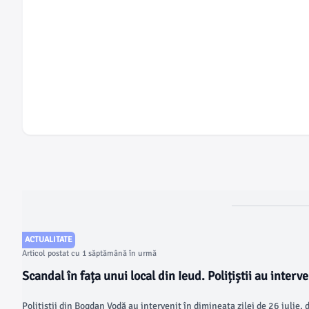
ACTUALITATE
Articol postat cu 1 săptămână în urmă
Scandal în fața unui local din Ieud. Polițiștii au interv
la 112
Polițiștii din Bogdan Vodă au intervenit în dimineața zilei de 26 iulie, 