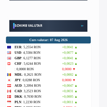
SCHIMB VALUTAR
Curs valutar: 07 Aug 2026
EUR
: 5,2554 RON
+0,0041 ▲
USD
: 4,5584 RON
+0,0077 ▲
GBP
: 6,1277 RON
+0,0041 ▲
CHF
: 5,6244 RON
+0,0023 ▲
: 0,0000 RON
0,0000 ▼
MDL
: 0,2621 RON
+0,0002 ▲
JPY
: 0,0288 RON
0,0000 ▼
AUD
: 3,2094 RON
+0,0047 ▲
CAD
: 3,2523 RON
+0,0031 ▲
DKK
: 0,7030 RON
+0,0005 ▲
PLN
: 1,2230 RON
+0,0011 ▲