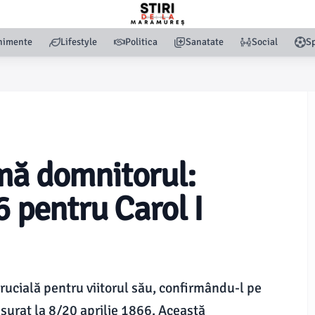
nimente
Lifestyle
Politica
Sanatate
Social
Sp
mă domnitorul:
6 pentru Carol I
rucială pentru viitorul său, confirmându-l pe
ășurat la 8/20 aprilie 1866. Această