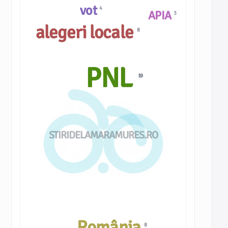
vot
4
APIA
3
alegeri locale
8
PNL
19
STIRIDELAMARAMURES.RO
România
8