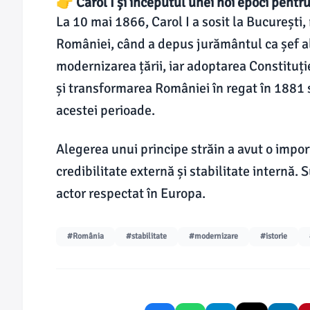
👉 Carol I și începutul unei noi epoci pent
La 10 mai 1866, Carol I a sosit la București, 
României, când a depus jurământul ca șef al
modernizarea țării, iar adoptarea Constituț
și transformarea României în regat în 1881
acestei perioade.
Alegerea unui principe străin a avut o impo
credibilitate externă și stabilitate internă.
actor respectat în Europa.
#România
#stabilitate
#modernizare
#istorie