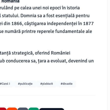
ru România
rulând pe calea unei noi epoci în istoria
 statului. Domnia sa a fost esențială pentru
iei din 1866, câștigarea independenței în 1877
 se numără printre reperele fundamentale ale
rtanță strategică, oferind României
 Sub conducerea sa, țara a evoluat, devenind un
#Carol I
#publicație
#plebiscit
#dinastie