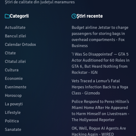
Știri de calitate din județul maramures
Categorii
Știri recente
Actualitate
Budget airline Jetstar to charge
passengers for storing bags in
Bancul zilei
overhead compartments - Fox
Calendar Ortodox
Business
Citate
'I Was So Disappointed' — GTA 5
Actor Auditioned for 60 Roles in
Citatul zilei
GTA 6, But Heard Nothing from
Cultura
Rockstar - IGN
Economie
Vets Traced a Lemur’s Fatal
Evenimente
Herpes Infection Back to a Yoga
Class - Gizmodo
Horoscop
Police Respond to Perez Hilton’s
La povești
Miami Home After He Appeared
Lifestyle
to Harm Himself on Livestream -
The Hollywood Reporter
Politica
OK, Well, Rogue AI Agents Are
Sanatate
Hacking Again - WIRED