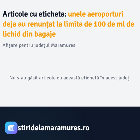
Articole cu eticheta:
unele aeroporturi
deja au renunțat la limita de 100 de ml de
lichid din bagaje
Afișare pentru județul Maramures
Nu s-au găsit articole cu această etichetă în acest județ.
stiridelamaramures.ro