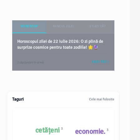
HOROSCOP
BANCUL ZILEI
ȘTIAȚI CĂ?
Horoscopul zilei de 22 iulie 2026: O zi plină de
surprize cosmice pentru toate zodiile! 🌟🔮
VEZI TOT
2 săptămâni în urmă
Taguri
Cele mai folosite
cetățeni
3
economie.
3