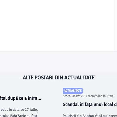
ALTE POSTARI DIN ACTUALITATE
ACTUALITATE
Articol postat cu 1 săptămână în urmă
ital după ce a intrat
Scandal în fața unui local d
rodus în data de 27 iulie,
la 112
rașului Baia Sprie au fost
Polițiștii din Bogdan Vodă au interv