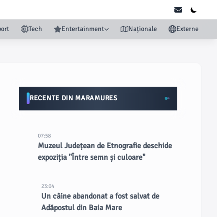
ort
Tech
Entertainment
Naționale
Externe
RECENTE DIN MARAMURES
07:58
Muzeul Județean de Etnografie deschide
expoziția "Între semn și culoare"
23:04
Un câine abandonat a fost salvat de
Adăpostul din Baia Mare