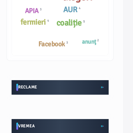
AUR
4
APIA
3
fermieri
coaliție
4
5
anunţ
2
Facebook
3
RECLAME
VREMEA