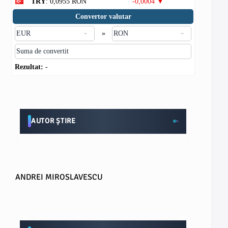
TRY
: 0,0955 RON
-0,0004 ▼
Convertor valutar
»
Rezultat:
-
AUTOR ȘTIRE
ANDREI MIROSLAVESCU