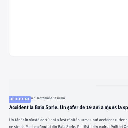
Articol postat cu 1 săptămână în urmă
ACTUALITATE
Accident la Baia Sprie. Un șofer de 19 ani a ajuns la sp
cu mașina într-un stâlp
Un tânăr în vârstă de 19 ani a fost rănit în urma unui accident rutier p
pe strada Mesteacănului din Baia Sprie. Polițiștii din cadrul Poliției O