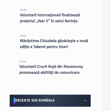
20:34
Voluntarii internaționali finalizează
proiectul „Year 5” în satul Berința
20:04
Mănăstirea Chiuzbaia găzduiește o nouă
ediție a Taberei pentru tineri
20:04
Voluntarii Crucii Roșii din Maramureș
promovează abilități de comunicare
RECENTE DIN ROMÂNIA