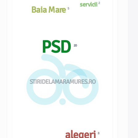
servicii
2
Baia Mare
5
PSD
20
STIRIDELAMARAMURES.RO
alegeri
8