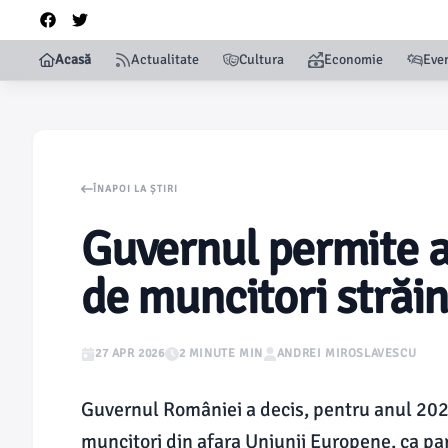
Acasă
Actualitate
Cultura
Economie
Eve
ÎNAPOI LA ȘTIRI
Guvernul permite 
de muncitori străin
27 APR 2026
2 MINUTE MIN
ANDREI MIROSLAVESCU
Guvernul României a decis, pentru anul 202
muncitori din afara Uniunii Europene, ca part