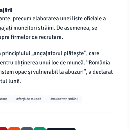
ajării
nte, precum elaborarea unei liste oficiale a
ngajați muncitori străini. De asemenea, se
upra firmelor de recrutare.
 principiului „angajatorul plătește”, care
i pentru obținerea unui loc de muncă. “România
istem opac și vulnerabil la abuzuri”, a declarat
ul lunii.
utare
#forță de muncă
#muncitori străini