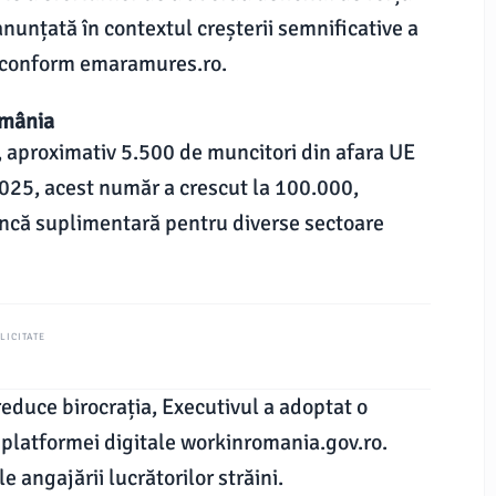
anunțată în contextul creșterii semnificative a
i, conform emaramures.ro.
omânia
, aproximativ 5.500 de muncitori din afara UE
2025, acest număr a crescut la 100.000,
uncă suplimentară pentru diverse sectoare
LICITATE
 reduce birocrația, Executivul a adoptat o
 platformei digitale workinromania.gov.ro.
 angajării lucrătorilor străini.