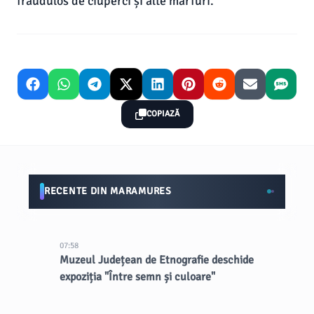
fraudulos de ciuperci și alte mărfuri.
COPIAZĂ
RECENTE DIN MARAMURES
07:58
Muzeul Județean de Etnografie deschide
expoziția "Între semn și culoare"