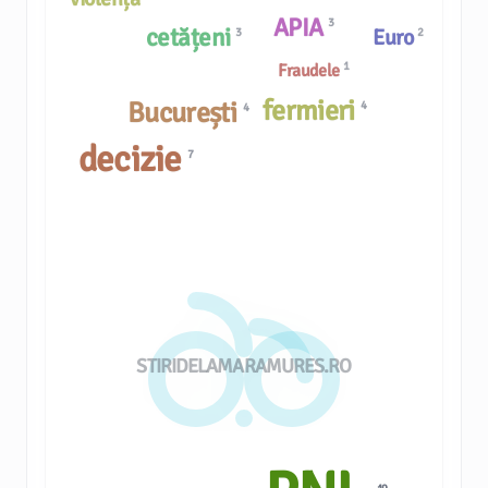
APIA
3
cetățeni
Euro
3
2
1
Fraudele
fermieri
București
4
4
decizie
7
STIRIDELAMARAMURES.RO