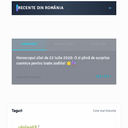
RECENTE DIN ROMÂNIA
HOROSCOP
BANCUL ZILEI
ȘTIAȚI CĂ?
Horoscopul zilei de 22 iulie 2026: O zi plină de surprize
cosmice pentru toate zodiile! 🌟🔮
VEZI TOT
2 săptămâni în urmă
Taguri
Cele mai folosite
violență
2