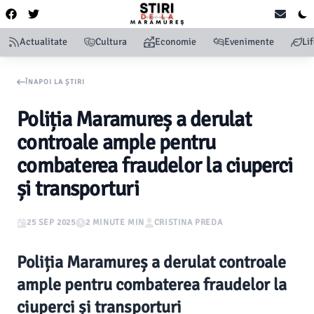
Actualitate
Cultura
Economie
Evenimente
Li
ÎNAPOI LA ȘTIRI
Poliția Maramureș a derulat
controale ample pentru
combaterea fraudelor la ciuperci
și transporturi
25 SEP 2025
2 MINUTE MIN
CRISTINA PREDA
Poliția Maramureș a derulat controale
ample pentru combaterea fraudelor la
ciuperci și transporturi