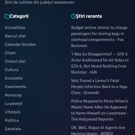
Știri de calitate din județul maramures
Categorii
Știri recente
Actualitate
Budget airline Jetstar to charge
passengers for storing bags in
Bancul zilei
overhead compartments - Fox
Calendar Ortodox
Business
Citate
'I Was So Disappointed' — GTA 5
Actor Auditioned for 60 Roles in
Citatul zilei
GTA 6, But Heard Nothing from
Cultura
Rockstar - IGN
Economie
Vets Traced a Lemur’s Fatal
Evenimente
Herpes Infection Back to a Yoga
Class - Gizmodo
Horoscop
Police Respond to Perez Hilton’s
La povești
Miami Home After He Appeared
Lifestyle
to Harm Himself on Livestream -
The Hollywood Reporter
Politica
OK, Well, Rogue AI Agents Are
Sanatate
Hacking Again - WIRED