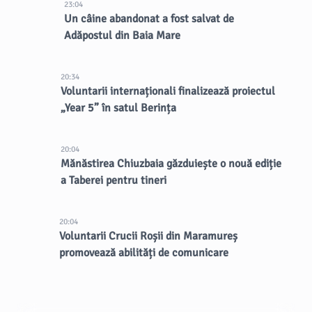
23:04
Un câine abandonat a fost salvat de
Adăpostul din Baia Mare
20:34
Voluntarii internaționali finalizează proiectul
„Year 5” în satul Berința
20:04
Mănăstirea Chiuzbaia găzduiește o nouă ediție
a Taberei pentru tineri
20:04
Voluntarii Crucii Roșii din Maramureș
promovează abilități de comunicare