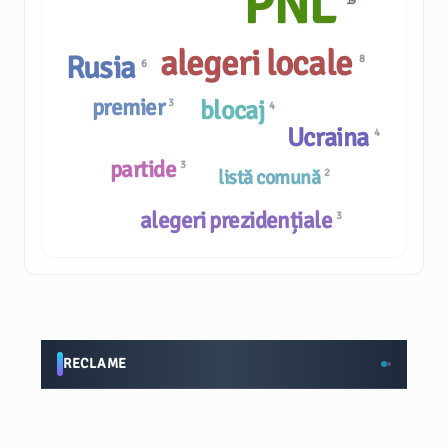
PNL
19
alegeri locale
Rusia
8
6
premier
blocaj
3
4
Ucraina
4
partide
3
listă comună
2
alegeri prezidențiale
3
RECLAME