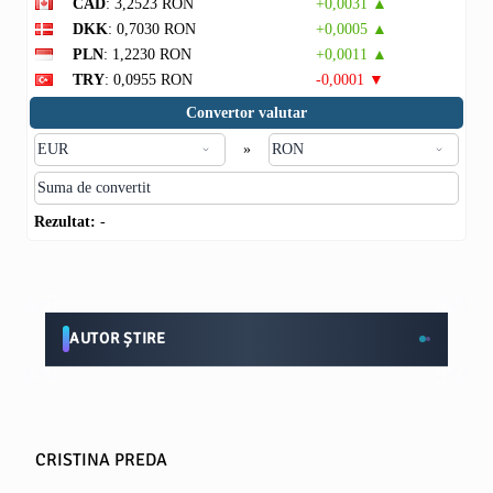
CAD
: 3,2523 RON
+0,0031 ▲
DKK
: 0,7030 RON
+0,0005 ▲
PLN
: 1,2230 RON
+0,0011 ▲
TRY
: 0,0955 RON
-0,0001 ▼
Convertor valutar
»
Rezultat:
-
AUTOR ȘTIRE
CRISTINA PREDA