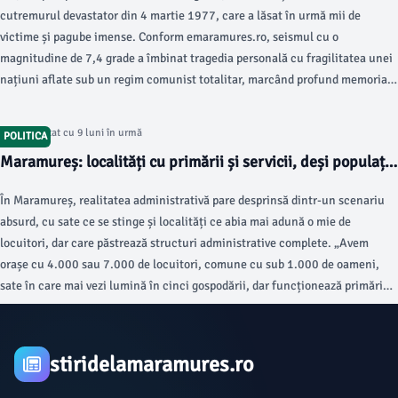
cutremurul devastator din 4 martie 1977, care a lăsat în urmă mii de
victime și pagube imense. Conform emaramures.ro, seismul cu o
magnitudine de 7,4 grade a îmbinat tragedia personală cu fragilitatea unei
națiuni aflate sub un regim comunist totalitar, marcând profund memoria
colectivă.
Articol postat cu 9 luni în urmă
POLITICA
Maramureș: localități cu primării și servicii, deși populația
scade dramatic
În Maramureș, realitatea administrativă pare desprinsă dintr-un scenariu
absurd, cu sate ce se stinge și localități ce abia mai adună o mie de
locuitori, dar care păstrează structuri administrative complete. „Avem
orașe cu 4.000 sau 7.000 de locuitori, comune cu sub 1.000 de oameni,
sate în care mai vezi lumină în cinci gospodării, dar funcționează primăria”,
descrie situația actuală un observator local.
stiridelamaramures.ro