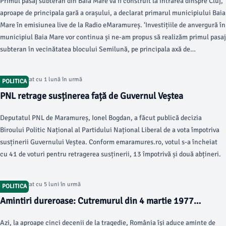
Primul pasaj subteran din Baia Mare va fi construit la intrarea dinspre Cluj,
aproape de principala gară a orașului, a declarat primarul municipiului Baia
Mare în emisiunea live de la Radio eMaramureș. ‘Investițiile de anvergură în
municipiul Baia Mare vor continua și ne-am propus să realizăm primul pasaj
subteran în vecinătatea blocului Semilună, pe principala axă de
comunicare rutieră Cluj, Sălaj, principalele depozite de mărfuri și spre zona
economică de vest a orașului.
Articol postat cu 1 lună în urmă
POLITICA
PNL retrage susținerea față de Guvernul Veștea
Deputatul PNL de Maramureș, Ionel Bogdan, a făcut publică decizia
Biroului Politic Național al Partidului Național Liberal de a vota împotriva
susținerii Guvernului Veștea. Conform emaramures.ro, votul s-a încheiat
cu 41 de voturi pentru retragerea susținerii, 13 împotrivă și două abțineri.
Articol postat cu 5 luni în urmă
POLITICA
Amintiri dureroase: Cutremurul din 4 martie 1977
zguduie România
Azi, la aproape cinci decenii de la tragedie, România își aduce aminte de