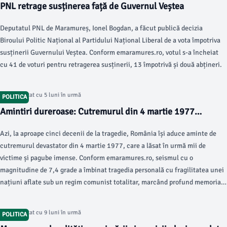
PNL retrage susținerea față de Guvernul Veștea
Deputatul PNL de Maramureș, Ionel Bogdan, a făcut publică decizia
Biroului Politic Național al Partidului Național Liberal de a vota împotriva
susținerii Guvernului Veștea. Conform emaramures.ro, votul s-a încheiat
cu 41 de voturi pentru retragerea susținerii, 13 împotrivă și două abțineri.
Articol postat cu 5 luni în urmă
POLITICA
Amintiri dureroase: Cutremurul din 4 martie 1977
zguduie România
Azi, la aproape cinci decenii de la tragedie, România își aduce aminte de
cutremurul devastator din 4 martie 1977, care a lăsat în urmă mii de
victime și pagube imense. Conform emaramures.ro, seismul cu o
magnitudine de 7,4 grade a îmbinat tragedia personală cu fragilitatea unei
națiuni aflate sub un regim comunist totalitar, marcând profund memoria
colectivă.
Articol postat cu 9 luni în urmă
POLITICA