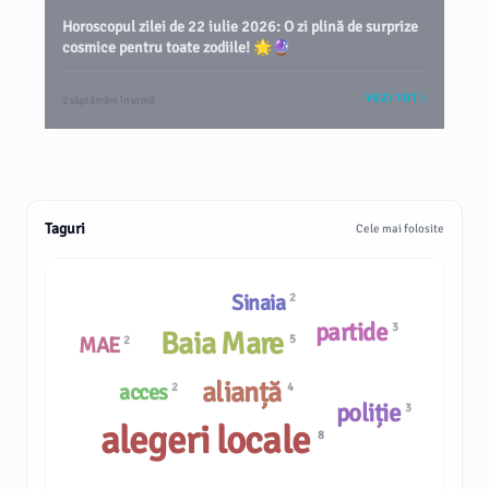
Horoscopul zilei de 22 iulie 2026: O zi plină de surprize
cosmice pentru toate zodiile! 🌟🔮
VEZI TOT
2 săptămâni în urmă
Taguri
Cele mai folosite
Sinaia
2
partide
3
Baia Mare
5
MAE
2
alianță
acces
2
4
poliție
3
alegeri locale
8