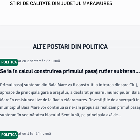
STIRI DE CALITATE DIN JUDETUL MARAMURES
ALTE POSTARI DIN POLITICA
Articol postat cu 2 săptămâni în urmă
POLITICA
Se ia în calcul construirea primului pasaj rutier subteran
din Baia Mare
Primul pasaj subteran din Baia Mare va fi construit la intrarea dinspre Cluj,
aproape de principala gară a orașului, a declarat primarul municipiului Baia
Mare în emisiunea live de la Radio eMaramureș. ‘Investițiile de anvergură în
municipiul Baia Mare vor continua și ne-am propus să realizăm primul pasaj
subteran în vecinătatea blocului Semilună, pe principala axă de
comunicare rutieră Cluj, Sălaj, principalele depozite de mărfuri și spre zona
economică de vest a orașului.
Articol postat cu 1 lună în urmă
POLITICA