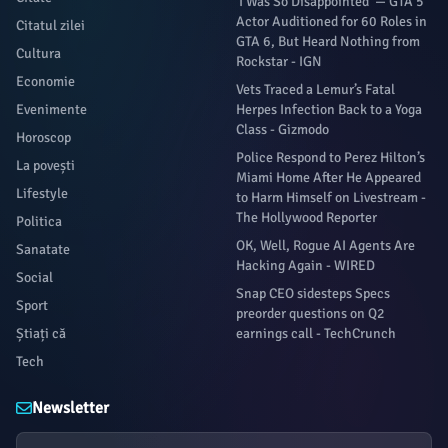
'I Was So Disappointed' — GTA 5
Actor Auditioned for 60 Roles in
Citatul zilei
GTA 6, But Heard Nothing from
Cultura
Rockstar - IGN
Economie
Vets Traced a Lemur’s Fatal
Evenimente
Herpes Infection Back to a Yoga
Class - Gizmodo
Horoscop
Police Respond to Perez Hilton’s
La povești
Miami Home After He Appeared
Lifestyle
to Harm Himself on Livestream -
The Hollywood Reporter
Politica
OK, Well, Rogue AI Agents Are
Sanatate
Hacking Again - WIRED
Social
Snap CEO sidesteps Specs
Sport
preorder questions on Q2
Știați că
earnings call - TechCrunch
Tech
Newsletter