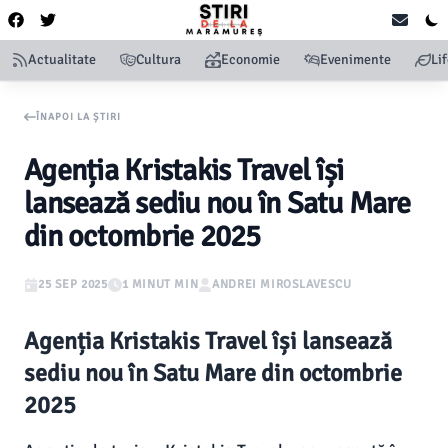
Actualitate
Cultura
Economie
Evenimente
Li
ÎNAPOI LA ȘTIRI
Agenția Kristakis Travel își
lansează sediu nou în Satu Mare
din octombrie 2025
25 SEP 2025
1 MINUT MIN
ANDREI MIROSLAVESCU
Agenția Kristakis Travel își lansează
sediu nou în Satu Mare din octombrie
2025