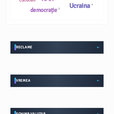
Cotroceni
Ucraina
4
democrație
3
RECLAME
VREMEA
SCHIMB VALUTAR