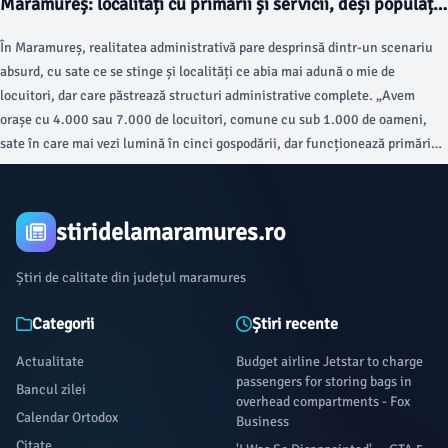
Maramureș: localități cu primării și servicii, deși populația
scade dramatic
În Maramureș, realitatea administrativă pare desprinsă dintr-un scenariu
absurd, cu sate ce se stinge și localități ce abia mai adună o mie de
locuitori, dar care păstrează structuri administrative complete. „Avem
orașe cu 4.000 sau 7.000 de locuitori, comune cu sub 1.000 de oameni,
sate în care mai vezi lumină în cinci gospodării, dar funcționează primăria”,
descrie situația actuală un observator local.
stiridelamaramures.ro
Știri de calitate din județul maramures
Categorii
Știri recente
Actualitate
Budget airline Jetstar to charge
passengers for storing bags in
Bancul zilei
overhead compartments - Fox
Calendar Ortodox
Business
Citate