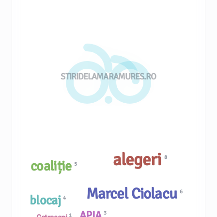
STIRIDELAMARAMURES.RO
alegeri
8
coaliție
5
Marcel Ciolacu
6
blocaj
4
APIA
3
1