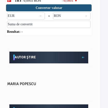
TRY
: 0,0955 RON
-0,0001 ▼
Convertor valutar
»
Rezultat:
-
AUTOR ȘTIRE
MARIA POPESCU