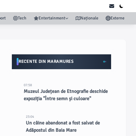
ort
Tech
Entertainment
Naționale
Externe
RECENTE DIN MARAMURES
07:58
Muzeul Județean de Etnografie deschide
expoziția "Între semn și culoare"
23:04
Un câine abandonat a fost salvat de
Adăpostul din Baia Mare