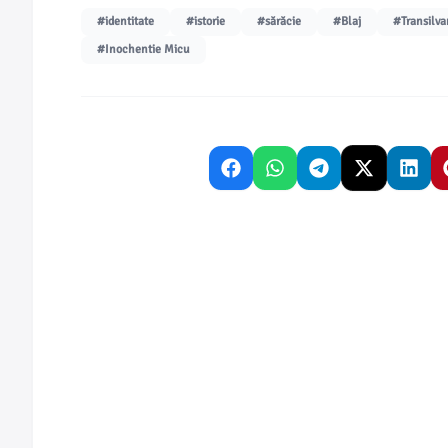
#identitate
#istorie
#sărăcie
#Blaj
#Transilva
#Inochentie Micu