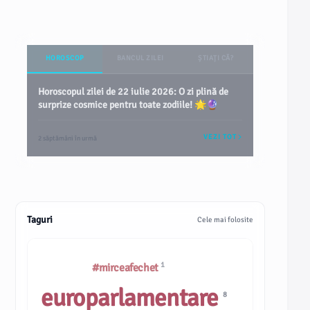
HOROSCOP
BANCUL ZILEI
ȘTIAȚI CĂ?
Horoscopul zilei de 22 iulie 2026: O zi plină de
surprize cosmice pentru toate zodiile! 🌟🔮
VEZI TOT
2 săptămâni în urmă
Taguri
Cele mai folosite
1
#mirceafechet
europarlamentare
8