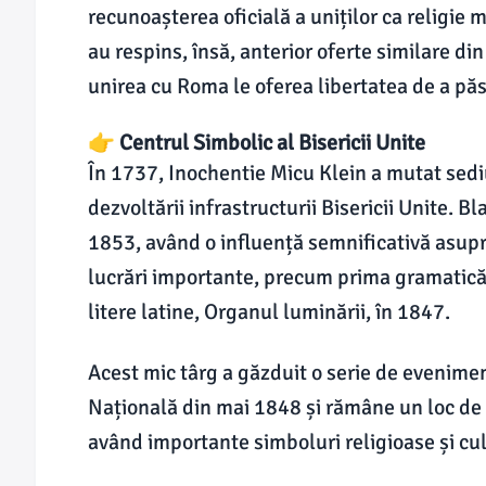
recunoașterea oficială a uniților ca religie m
au respins, însă, anterior oferte similare din
unirea cu Roma le oferea libertatea de a păstr
👉 Centrul Simbolic al Bisericii Unite
În 1737, Inochentie Micu Klein a mutat sedi
dezvoltării infrastructurii Bisericii Unite. Bl
1853, având o influență semnificativă asupra 
lucrări importante, precum prima gramatică a
litere latine, Organul luminării, în 1847.
Acest mic târg a găzduit o serie de evenim
Națională din mai 1848 și rămâne un loc de p
având importante simboluri religioase și cul