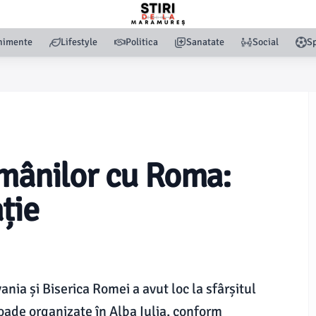
nimente
Lifestyle
Politica
Sanatate
Social
Sp
omânilor cu Roma:
ție
ania și Biserica Romei a avut loc la sfârșitul
noade organizate în Alba Iulia, conform