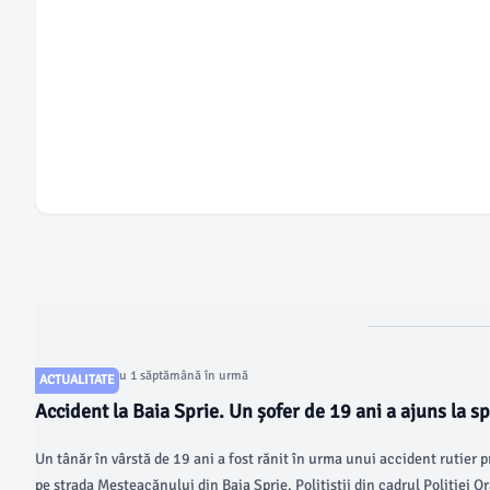
Articol postat cu 1 săptămână în urmă
ACTUALITATE
Accident la Baia Sprie. Un șofer de 19 ani a ajuns la sp
cu mașina într-un stâlp
Un tânăr în vârstă de 19 ani a fost rănit în urma unui accident rutier p
pe strada Mesteacănului din Baia Sprie. Polițiștii din cadrul Poliției O