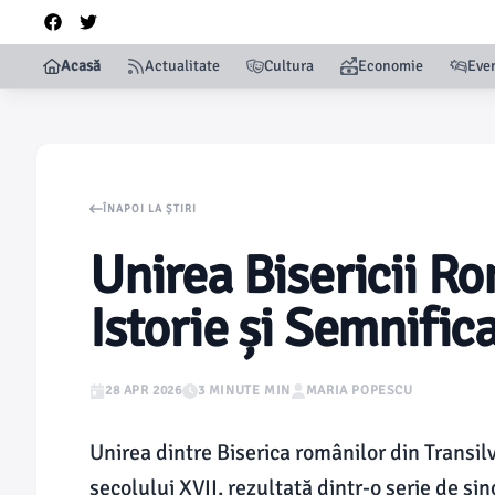
Acasă
Actualitate
Cultura
Economie
Eve
ÎNAPOI LA ȘTIRI
Unirea Bisericii R
Istorie și Semnifica
28 APR 2026
3 MINUTE MIN
MARIA POPESCU
Unirea dintre Biserica românilor din Transilv
secolului XVII, rezultată dintr-o serie de si