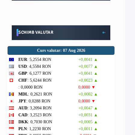
SCHIMB VALUTAR
Curs valutar: 07 Aug 2026
EUR
: 5,2554 RON
+0,0041 ▲
USD
: 4,5584 RON
+0,0077 ▲
GBP
: 6,1277 RON
+0,0041 ▲
CHF
: 5,6244 RON
+0,0023 ▲
: 0,0000 RON
0,0000 ▼
MDL
: 0,2621 RON
+0,0002 ▲
JPY
: 0,0288 RON
0,0000 ▼
AUD
: 3,2094 RON
+0,0047 ▲
CAD
: 3,2523 RON
+0,0031 ▲
DKK
: 0,7030 RON
+0,0005 ▲
PLN
: 1,2230 RON
+0,0011 ▲