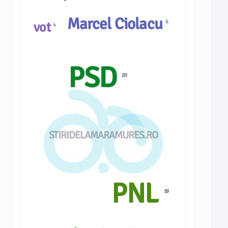
Marcel Ciolacu
6
vot
4
PSD
20
STIRIDELAMARAMURES.RO
PNL
19