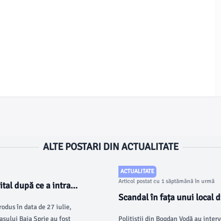
ALTE POSTARI DIN ACTUALITATE
ACTUALITATE
Articol postat cu 1 săptămână în urmă
ital după ce a intrat
Scandal în fața unui local d
rodus în data de 27 iulie,
la 112
rașului Baia Sprie au fost
Polițiștii din Bogdan Vodă au interv