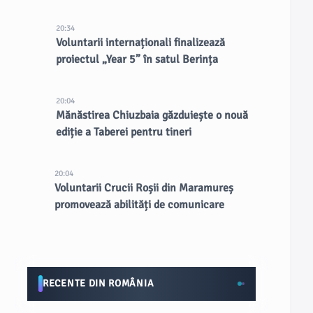
20:34
Voluntarii internaționali finalizează
proiectul „Year 5” în satul Berința
20:04
Mănăstirea Chiuzbaia găzduiește o nouă
ediție a Taberei pentru tineri
20:04
Voluntarii Crucii Roșii din Maramureș
promovează abilități de comunicare
RECENTE DIN ROMÂNIA