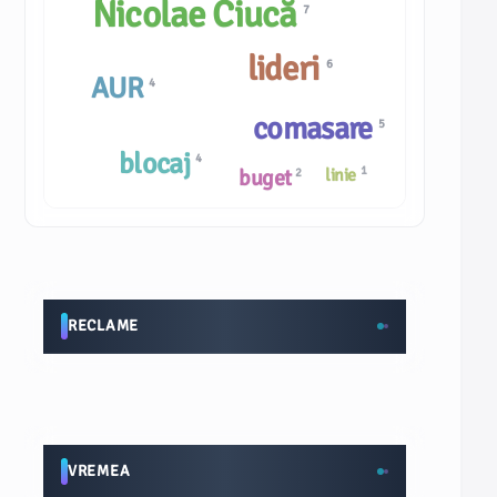
Nicolae Ciucă
7
lideri
6
AUR
4
comasare
5
blocaj
4
1
buget
linie
2
RECLAME
VREMEA