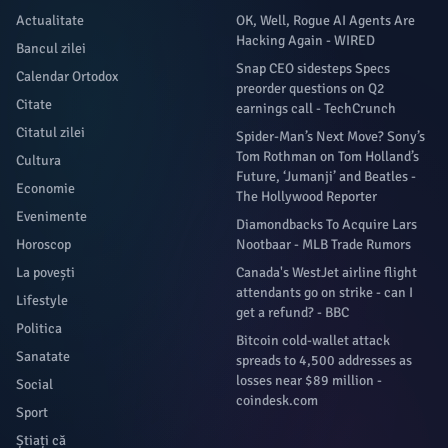
Actualitate
OK, Well, Rogue AI Agents Are
Hacking Again - WIRED
Bancul zilei
Snap CEO sidesteps Specs
Calendar Ortodox
preorder questions on Q2
Citate
earnings call - TechCrunch
Citatul zilei
Spider-Man’s Next Move? Sony’s
Tom Rothman on Tom Holland’s
Cultura
Future, ‘Jumanji’ and Beatles -
Economie
The Hollywood Reporter
Evenimente
Diamondbacks To Acquire Lars
Horoscop
Nootbaar - MLB Trade Rumors
La povești
Canada's WestJet airline flight
attendants go on strike - can I
Lifestyle
get a refund? - BBC
Politica
Bitcoin cold-wallet attack
Sanatate
spreads to 4,500 addresses as
losses near $89 million -
Social
coindesk.com
Sport
Știați că