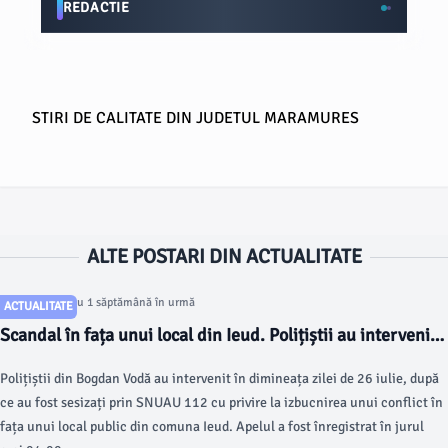
REDACTIE
STIRI DE CALITATE DIN JUDETUL MARAMURES
ALTE POSTARI DIN ACTUALITATE
Articol postat cu 1 săptămână în urmă
ACTUALITATE
Scandal în fața unui local din Ieud. Polițiștii au intervenit
în urma unui apel la 112
Polițiștii din Bogdan Vodă au intervenit în dimineața zilei de 26 iulie, după
ce au fost sesizați prin SNUAU 112 cu privire la izbucnirea unui conflict în
fața unui local public din comuna Ieud. Apelul a fost înregistrat în jurul