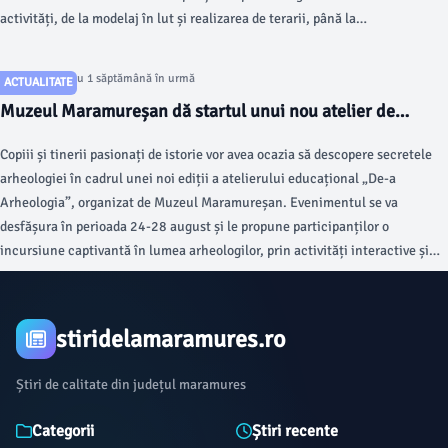
activități, de la modelaj în lut și realizarea de terarii, până la
confecționarea de păpuși și jucării handmade.
Articol postat cu 1 săptămână în urmă
ACTUALITATE
Muzeul Maramureșan dă startul unui nou atelier de
arheologie pentru copii
Copiii și tinerii pasionați de istorie vor avea ocazia să descopere secretele
arheologiei în cadrul unei noi ediții a atelierului educațional „De-a
Arheologia”, organizat de Muzeul Maramureșan. Evenimentul se va
desfășura în perioada 24-28 august și le propune participanților o
incursiune captivantă în lumea arheologilor, prin activități interactive și
experiențe practice menite să îi apropie de patrimoniul istoric.
stiridelamaramures.ro
Știri de calitate din județul maramures
Categorii
Știri recente