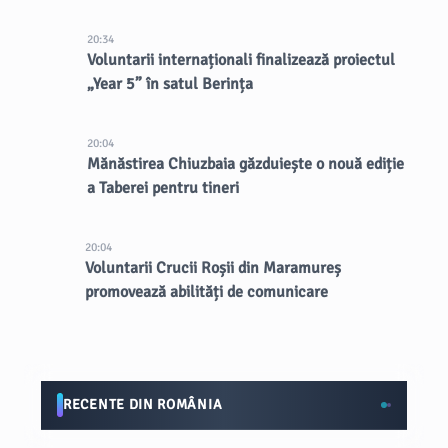
20:34
Voluntarii internaționali finalizează proiectul
„Year 5” în satul Berința
20:04
Mănăstirea Chiuzbaia găzduiește o nouă ediție
a Taberei pentru tineri
20:04
Voluntarii Crucii Roșii din Maramureș
promovează abilități de comunicare
RECENTE DIN ROMÂNIA