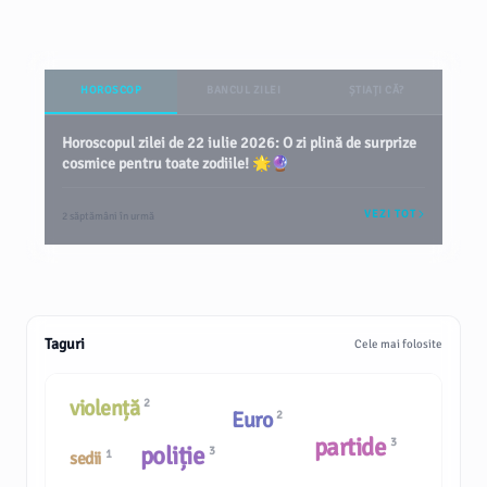
HOROSCOP
BANCUL ZILEI
ȘTIAȚI CĂ?
Horoscopul zilei de 22 iulie 2026: O zi plină de surprize
cosmice pentru toate zodiile! 🌟🔮
VEZI TOT
2 săptămâni în urmă
Taguri
Cele mai folosite
violență
2
Euro
2
partide
3
poliție
3
1
sedii