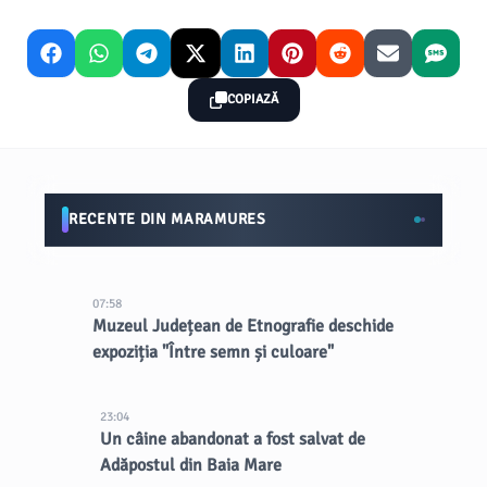
COPIAZĂ
RECENTE DIN MARAMURES
07:58
Muzeul Județean de Etnografie deschide
expoziția "Între semn și culoare"
23:04
Un câine abandonat a fost salvat de
Adăpostul din Baia Mare