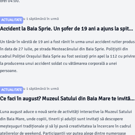
orei 04:00.
Articol postat cu 1 săptămână în urmă
ACTUALITATE
Accident la Baia Sprie. Un șofer de 19 ani a ajuns la spital
după ce a intrat cu mașina într-un stâlp
Un tânăr în vârstă de 19 ani a fost rănit în urma unui accident rutier produs
în data de 27 iulie, pe strada Mesteacănului din Baia Sprie. Polițiștii din
cadrul Poliției Orașului Baia Sprie au fost sesizați prin apel la 112 cu privire
la producerea unui accident soldat cu vătămarea corporală a unei
persoane.
Articol postat cu 1 săptămână în urmă
ACTUALITATE
Ce faci în august? Muzeul Satului din Baia Mare te invită
la ateliere creative pentru toate vârstele
Luna august aduce o nouă serie de activități interactive la Muzeul Satului
din Baia Mare, unde copiii, tinerii și adulții sunt invitați să descopere
meșteșuguri tradiționale și să își pună creativitatea la încercare în cadrul
atelierelor de weekend. Participanții vor putea alege dintre numeroase