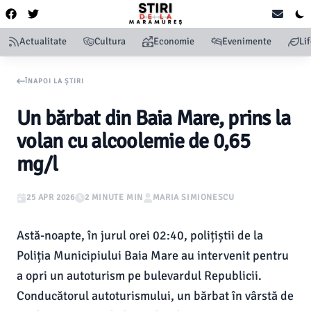
Actualitate
Cultura
Economie
Evenimente
Li
ÎNAPOI LA ȘTIRI
Un bărbat din Baia Mare, prins la
volan cu alcoolemie de 0,65
mg/l
25 APR 2026
2 MINUTE MIN
MARIA SIMIONESCU
Astă-noapte, în jurul orei 02:40, polițiștii de la
Poliția Municipiului Baia Mare au intervenit pentru
a opri un autoturism pe bulevardul Republicii.
Conducătorul autoturismului, un bărbat în vârstă de