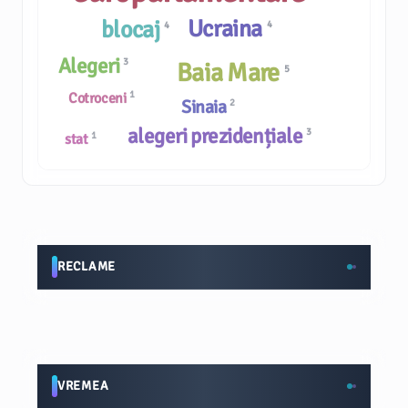
Ucraina
blocaj
4
4
Alegeri
3
Baia Mare
5
1
Cotroceni
Sinaia
2
alegeri prezidențiale
3
1
stat
RECLAME
VREMEA