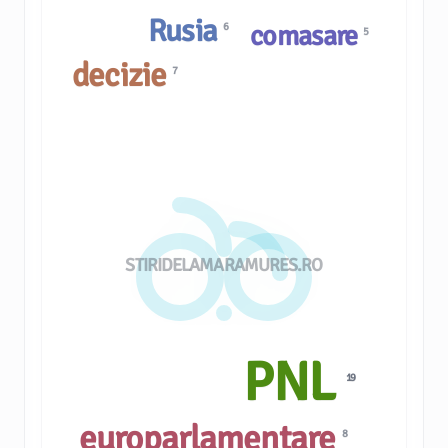
Rusia
comasare
6
5
decizie
7
STIRIDELAMARAMURES.RO
PNL
19
europarlamentare
8