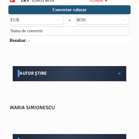
TRY
: 0,0955 RON
-0,0004 ▼
Convertor valutar
»
Rezultat:
-
AUTOR ȘTIRE
MARIA SIMIONESCU