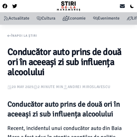
Actualitate
Cultura
Economie
Evenimente
Li
ÎNAPOI LA ȘTIRI
Conducător auto prins de două
ori în aceeași zi sub influența
alcoolului
20 MAY 2025
2 MINUTE MIN
ANDREI MIROSLAVESCU
Conducător auto prins de două ori în
aceeași zi sub influența alcoolului
Recent, incidentul unui conducător auto din Baia