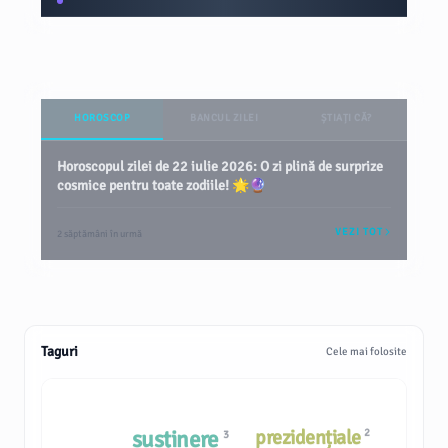
HOROSCOP
BANCUL ZILEI
ȘTIAȚI CĂ?
Horoscopul zilei de 22 iulie 2026: O zi plină de surprize
cosmice pentru toate zodiile! 🌟🔮
VEZI TOT
2 săptămâni în urmă
Taguri
Cele mai folosite
susținere
prezidențiale
2
3