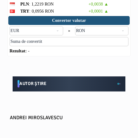
PLN
: 1,2219 RON
+0,0038 ▲
TRY
: 0,0956 RON
+0,0001 ▲
Convertor valutar
»
Rezultat:
-
AUTOR ȘTIRE
ANDREI MIROSLAVESCU