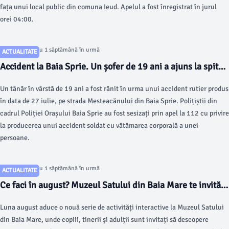
fața unui local public din comuna Ieud. Apelul a fost înregistrat în jurul
orei 04:00.
Articol postat cu 1 săptămână în urmă
ACTUALITATE
Accident la Baia Sprie. Un șofer de 19 ani a ajuns la spital
după ce a intrat cu mașina într-un stâlp
Un tânăr în vârstă de 19 ani a fost rănit în urma unui accident rutier produs
în data de 27 iulie, pe strada Mesteacănului din Baia Sprie. Polițiștii din
cadrul Poliției Orașului Baia Sprie au fost sesizați prin apel la 112 cu privire
la producerea unui accident soldat cu vătămarea corporală a unei
persoane.
Articol postat cu 1 săptămână în urmă
ACTUALITATE
Ce faci în august? Muzeul Satului din Baia Mare te invită
la ateliere creative pentru toate vârstele
Luna august aduce o nouă serie de activități interactive la Muzeul Satului
din Baia Mare, unde copiii, tinerii și adulții sunt invitați să descopere