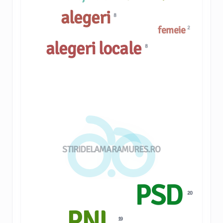
alegeri
8
femeie
2
alegeri locale
8
STIRIDELAMARAMURES.RO
PSD
20
PNL
19