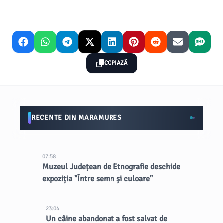
COPIAZĂ
RECENTE DIN MARAMURES
07:58
Muzeul Județean de Etnografie deschide
expoziția "Între semn și culoare"
23:04
Un câine abandonat a fost salvat de