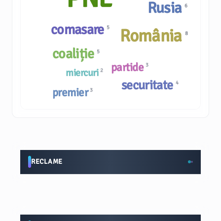
Rusia
6
comasare
5
România
8
coaliție
5
partide
3
miercuri
2
securitate
4
premier
3
RECLAME