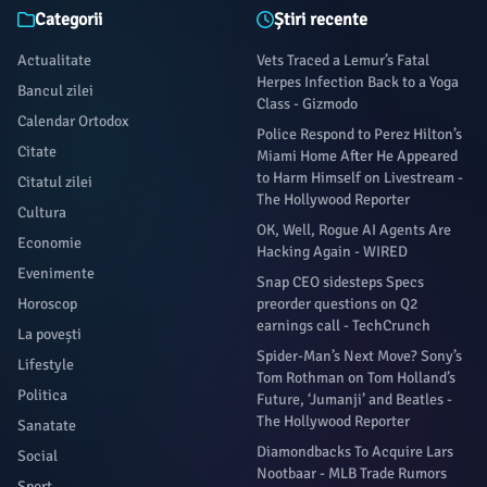
Categorii
Știri recente
Actualitate
Vets Traced a Lemur’s Fatal
Herpes Infection Back to a Yoga
Bancul zilei
Class - Gizmodo
Calendar Ortodox
Police Respond to Perez Hilton’s
Citate
Miami Home After He Appeared
to Harm Himself on Livestream -
Citatul zilei
The Hollywood Reporter
Cultura
OK, Well, Rogue AI Agents Are
Economie
Hacking Again - WIRED
Evenimente
Snap CEO sidesteps Specs
Horoscop
preorder questions on Q2
earnings call - TechCrunch
La povești
Spider-Man’s Next Move? Sony’s
Lifestyle
Tom Rothman on Tom Holland’s
Politica
Future, ‘Jumanji’ and Beatles -
The Hollywood Reporter
Sanatate
Diamondbacks To Acquire Lars
Social
Nootbaar - MLB Trade Rumors
Sport