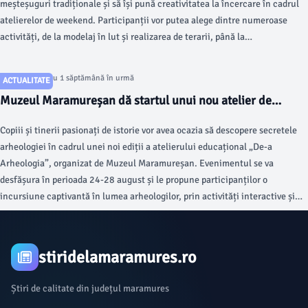
meșteșuguri tradiționale și să își pună creativitatea la încercare în cadrul
atelierelor de weekend. Participanții vor putea alege dintre numeroase
activități, de la modelaj în lut și realizarea de terarii, până la
confecționarea de păpuși și jucării handmade.
Articol postat cu 1 săptămână în urmă
ACTUALITATE
Muzeul Maramureșan dă startul unui nou atelier de
arheologie pentru copii
Copiii și tinerii pasionați de istorie vor avea ocazia să descopere secretele
arheologiei în cadrul unei noi ediții a atelierului educațional „De-a
Arheologia”, organizat de Muzeul Maramureșan. Evenimentul se va
desfășura în perioada 24-28 august și le propune participanților o
incursiune captivantă în lumea arheologilor, prin activități interactive și
experiențe practice menite să îi apropie de patrimoniul istoric.
stiridelamaramures.ro
Știri de calitate din județul maramures