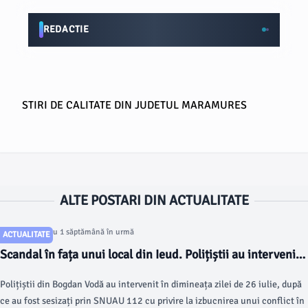
REDACTIE
STIRI DE CALITATE DIN JUDETUL MARAMURES
ALTE POSTARI DIN ACTUALITATE
Articol postat cu 1 săptămână în urmă
ACTUALITATE
Scandal în fața unui local din Ieud. Polițiștii au intervenit
în urma unui apel la 112
Polițiștii din Bogdan Vodă au intervenit în dimineața zilei de 26 iulie, după
ce au fost sesizați prin SNUAU 112 cu privire la izbucnirea unui conflict în