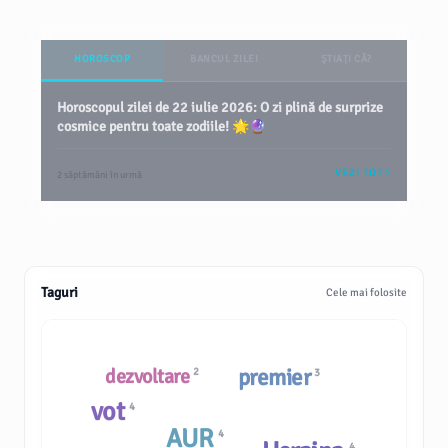
HOROSCOP
BANCUL ZILEI
ȘTIAȚI CĂ?
Horoscopul zilei de 22 iulie 2026: O zi plină de surprize
cosmice pentru toate zodiile! 🌟🔮
VEZI TOT
2 săptămâni în urmă
Taguri
Cele mai folosite
premier
dezvoltare
2
3
vot
4
AUR
4
4