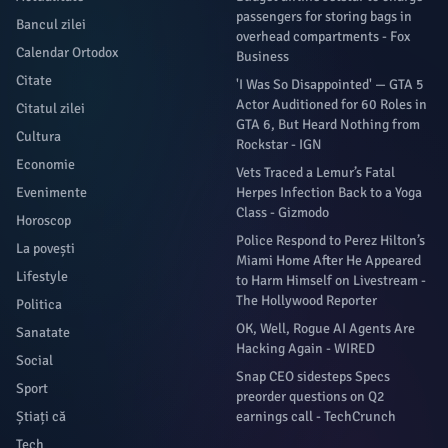
passengers for storing bags in
Bancul zilei
overhead compartments - Fox
Calendar Ortodox
Business
Citate
'I Was So Disappointed' — GTA 5
Actor Auditioned for 60 Roles in
Citatul zilei
GTA 6, But Heard Nothing from
Cultura
Rockstar - IGN
Economie
Vets Traced a Lemur’s Fatal
Evenimente
Herpes Infection Back to a Yoga
Class - Gizmodo
Horoscop
Police Respond to Perez Hilton’s
La povești
Miami Home After He Appeared
Lifestyle
to Harm Himself on Livestream -
The Hollywood Reporter
Politica
OK, Well, Rogue AI Agents Are
Sanatate
Hacking Again - WIRED
Social
Snap CEO sidesteps Specs
Sport
preorder questions on Q2
Știați că
earnings call - TechCrunch
Tech