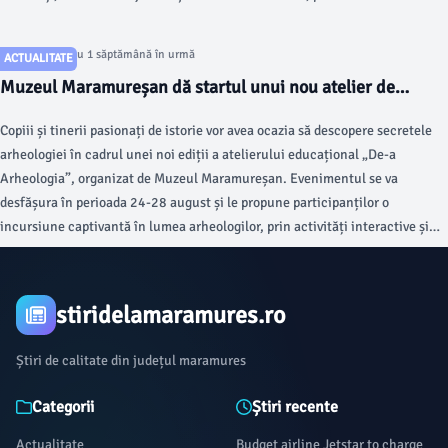
confecționarea de păpuși și jucării handmade.
Articol postat cu 1 săptămână în urmă
ACTUALITATE
Muzeul Maramureșan dă startul unui nou atelier de
arheologie pentru copii
Copiii și tinerii pasionați de istorie vor avea ocazia să descopere secretele
arheologiei în cadrul unei noi ediții a atelierului educațional „De-a
Arheologia”, organizat de Muzeul Maramureșan. Evenimentul se va
desfășura în perioada 24-28 august și le propune participanților o
incursiune captivantă în lumea arheologilor, prin activități interactive și
experiențe practice menite să îi apropie de patrimoniul istoric.
stiridelamaramures.ro
Știri de calitate din județul maramures
Categorii
Știri recente
Actualitate
Budget airline Jetstar to charge