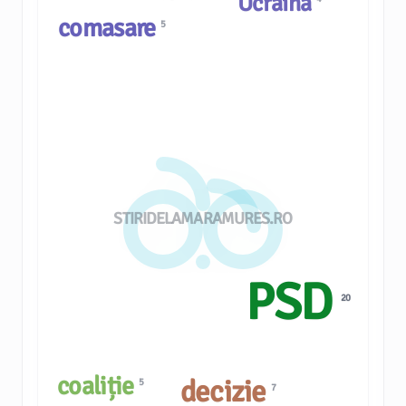
Ucraina
comasare
5
STIRIDELAMARAMURES.RO
PSD
20
coaliție
decizie
5
7