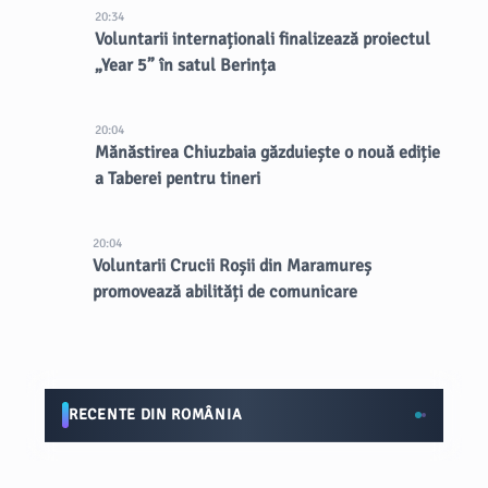
20:34
Voluntarii internaționali finalizează proiectul
„Year 5” în satul Berința
20:04
Mănăstirea Chiuzbaia găzduiește o nouă ediție
a Taberei pentru tineri
20:04
Voluntarii Crucii Roșii din Maramureș
promovează abilități de comunicare
RECENTE DIN ROMÂNIA