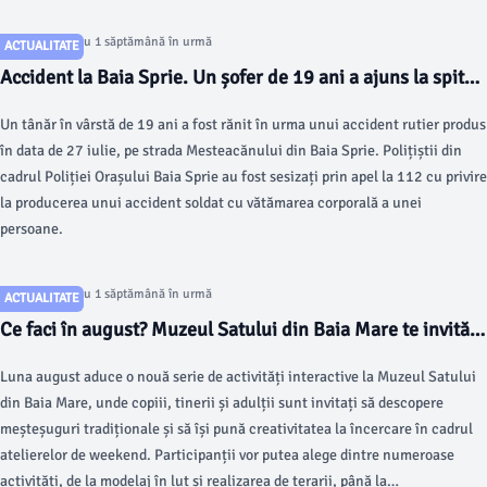
Articol postat cu 1 săptămână în urmă
ACTUALITATE
Accident la Baia Sprie. Un șofer de 19 ani a ajuns la spital
după ce a intrat cu mașina într-un stâlp
Un tânăr în vârstă de 19 ani a fost rănit în urma unui accident rutier produs
în data de 27 iulie, pe strada Mesteacănului din Baia Sprie. Polițiștii din
cadrul Poliției Orașului Baia Sprie au fost sesizați prin apel la 112 cu privire
la producerea unui accident soldat cu vătămarea corporală a unei
persoane.
Articol postat cu 1 săptămână în urmă
ACTUALITATE
Ce faci în august? Muzeul Satului din Baia Mare te invită
la ateliere creative pentru toate vârstele
Luna august aduce o nouă serie de activități interactive la Muzeul Satului
din Baia Mare, unde copiii, tinerii și adulții sunt invitați să descopere
meșteșuguri tradiționale și să își pună creativitatea la încercare în cadrul
atelierelor de weekend. Participanții vor putea alege dintre numeroase
activități, de la modelaj în lut și realizarea de terarii, până la