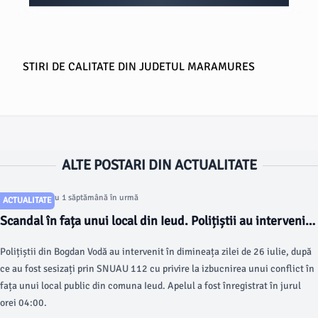
STIRI DE CALITATE DIN JUDETUL MARAMURES
ALTE POSTARI DIN ACTUALITATE
Articol postat cu 1 săptămână în urmă
ACTUALITATE
Scandal în fața unui local din Ieud. Polițiștii au intervenit
în urma unui apel la 112
Polițiștii din Bogdan Vodă au intervenit în dimineața zilei de 26 iulie, după
ce au fost sesizați prin SNUAU 112 cu privire la izbucnirea unui conflict în
fața unui local public din comuna Ieud. Apelul a fost înregistrat în jurul
orei 04:00.