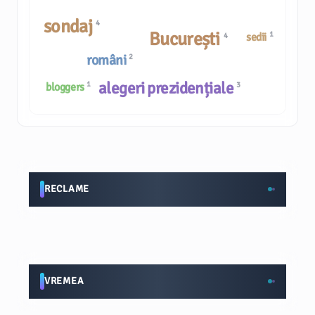
sondaj
4
București
1
sedii
4
români
2
alegeri prezidențiale
1
bloggers
3
RECLAME
VREMEA