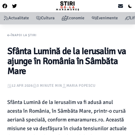
Actualitate
Cultura
Economie
Evenimente
Li
ÎNAPOI LA ȘTIRI
Sfânta Lumină de la Ierusalim va
ajunge în România în Sâmbăta
Mare
12 APR 2026
3 MINUTE MIN
MARIA POPESCU
Sfânta Lumină de la Ierusalim va fi adusă anul
acesta în România, în Sâmbăta Mare, printr-o cursă
aeriană specială, conform emaramures.ro. Această
misiune se va desfășura în ciuda tensiunilor actuale