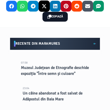
COPIAZĂ
RECENTE DIN MARAMURES
07:58
Muzeul Județean de Etnografie deschide
expoziția "Între semn și culoare"
23:04
Un câine abandonat a fost salvat de
Adăpostul din Baia Mare