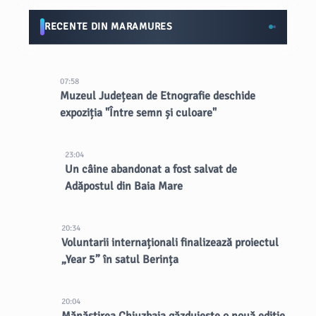
RECENTE DIN MARAMURES
07:58
Muzeul Județean de Etnografie deschide
expoziția "Între semn și culoare"
23:04
Un câine abandonat a fost salvat de
Adăpostul din Baia Mare
20:34
Voluntarii internaționali finalizează proiectul
„Year 5” în satul Berința
20:04