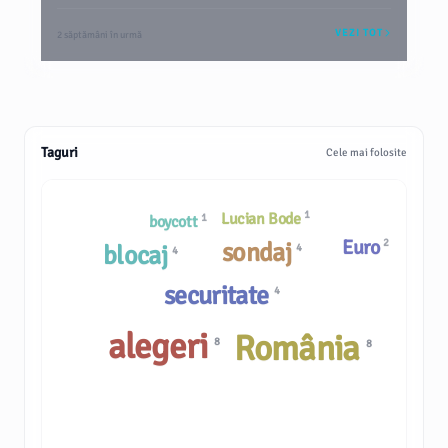
VEZI TOT
2 săptămâni în urmă
Taguri
Cele mai folosite
1
Lucian Bode
1
boycott
Euro
2
sondaj
blocaj
4
4
securitate
4
alegeri
România
8
8