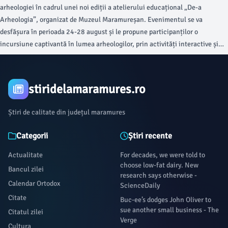
arheologiei în cadrul unei noi ediții a atelierului educațional „De-a
Arheologia”, organizat de Muzeul Maramureșan. Evenimentul se va
desfășura în perioada 24-28 august și le propune participanților o
incursiune captivantă în lumea arheologilor, prin activități interactive și
experiențe practice menite să îi apropie de patrimoniul istoric.
stiridelamaramures.ro
Știri de calitate din județul maramures
Categorii
Știri recente
Actualitate
For decades, we were told to
choose low-fat dairy. New
Bancul zilei
research says otherwise -
Calendar Ortodox
ScienceDaily
Citate
Buc-ee’s dodges John Oliver to
sue another small business - The
Citatul zilei
Verge
Cultura