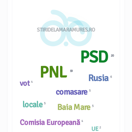
STIRIDELAMARAMURES.RO
PSD
20
PNL
19
Rusia
6
vot
4
comasare
5
locale
5
Baia Mare
5
Comisia Europeană
4
UE
2