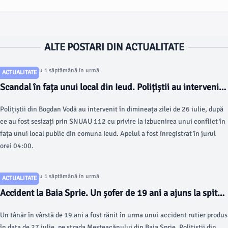
ALTE POSTARI DIN ACTUALITATE
Articol postat cu 1 săptămână în urmă
ACTUALITATE
Scandal în fața unui local din Ieud. Polițiștii au intervenit
în urma unui apel la 112
Polițiștii din Bogdan Vodă au intervenit în dimineața zilei de 26 iulie, după
ce au fost sesizați prin SNUAU 112 cu privire la izbucnirea unui conflict în
fața unui local public din comuna Ieud. Apelul a fost înregistrat în jurul
orei 04:00.
Articol postat cu 1 săptămână în urmă
ACTUALITATE
Accident la Baia Sprie. Un șofer de 19 ani a ajuns la spital
după ce a intrat cu mașina într-un stâlp
Un tânăr în vârstă de 19 ani a fost rănit în urma unui accident rutier produs
în data de 27 iulie, pe strada Mesteacănului din Baia Sprie. Polițiștii din