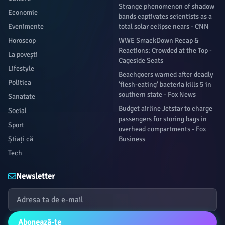
Strange phenomenon of shadow
Economie
bands captivates scientists as a
Evenimente
total solar eclipse nears - CNN
Horoscop
WWE SmackDown Recap &
Reactions: Crowded at the Top -
La povești
Cageside Seats
Lifestyle
Beachgoers warned after deadly
Politica
'flesh-eating' bacteria kills 5 in
southern state - Fox News
Sanatate
Budget airline Jetstar to charge
Social
passengers for storing bags in
Sport
overhead compartments - Fox
Știați că
Business
Tech
Newsletter
Abonează-te