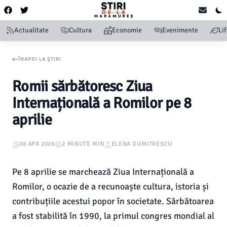
Actualitate
Cultura
Economie
Evenimente
Li
ÎNAPOI LA ȘTIRI
Romii sărbătoresc Ziua
Internațională a Romilor pe 8
aprilie
08 APR 2026
2 MINUTE MIN
ELENA DUMITRESCU
Pe 8 aprilie se marchează Ziua Internațională a
Romilor, o ocazie de a recunoaște cultura, istoria și
contribuțiile acestui popor în societate. Sărbătoarea
a fost stabilită în 1990, la primul congres mondial al