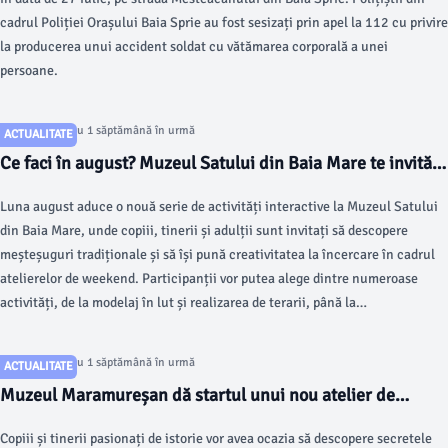
cadrul Poliției Orașului Baia Sprie au fost sesizați prin apel la 112 cu privire
la producerea unui accident soldat cu vătămarea corporală a unei
persoane.
Articol postat cu 1 săptămână în urmă
ACTUALITATE
Ce faci în august? Muzeul Satului din Baia Mare te invită
la ateliere creative pentru toate vârstele
Luna august aduce o nouă serie de activități interactive la Muzeul Satului
din Baia Mare, unde copiii, tinerii și adulții sunt invitați să descopere
meșteșuguri tradiționale și să își pună creativitatea la încercare în cadrul
atelierelor de weekend. Participanții vor putea alege dintre numeroase
activități, de la modelaj în lut și realizarea de terarii, până la
confecționarea de păpuși și jucării handmade.
Articol postat cu 1 săptămână în urmă
ACTUALITATE
Muzeul Maramureșan dă startul unui nou atelier de
arheologie pentru copii
Copiii și tinerii pasionați de istorie vor avea ocazia să descopere secretele