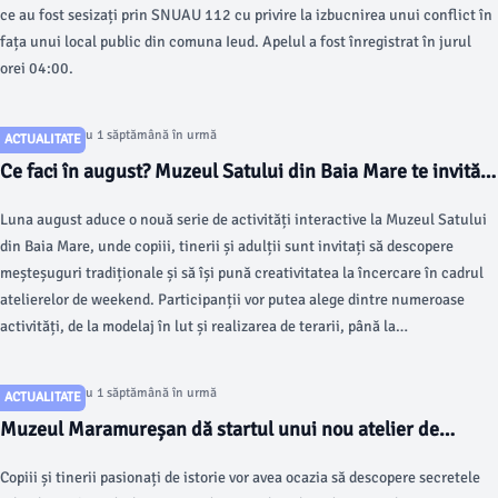
ce au fost sesizați prin SNUAU 112 cu privire la izbucnirea unui conflict în
fața unui local public din comuna Ieud. Apelul a fost înregistrat în jurul
orei 04:00.
Articol postat cu 1 săptămână în urmă
ACTUALITATE
Ce faci în august? Muzeul Satului din Baia Mare te invită
la ateliere creative pentru toate vârstele
Luna august aduce o nouă serie de activități interactive la Muzeul Satului
din Baia Mare, unde copiii, tinerii și adulții sunt invitați să descopere
meșteșuguri tradiționale și să își pună creativitatea la încercare în cadrul
atelierelor de weekend. Participanții vor putea alege dintre numeroase
activități, de la modelaj în lut și realizarea de terarii, până la
confecționarea de păpuși și jucării handmade.
Articol postat cu 1 săptămână în urmă
ACTUALITATE
Muzeul Maramureșan dă startul unui nou atelier de
arheologie pentru copii
Copiii și tinerii pasionați de istorie vor avea ocazia să descopere secretele