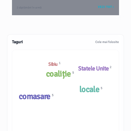
VEZI TOT
2 săptămâni în urmă
Taguri
Cele mai folosite
1
Sibiu
Statele Unite
2
coaliție
5
locale
5
comasare
5