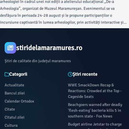
arheologiei în cadrul unei noi ediții a atelierului educațional „De-a
Arheologia”, organizat de Muzeul Maramureșan. Evenimentul se va
desfășura în perioada 24-28 august și le propune participanților o
incursiune captivantă în lumea arheologilor, prin activități interactive și
experiențe practice menite să îi apropie de patrimoniul istoric.
stiridelamaramures.ro
Știri de calitate din județul maramures
Categorii
Știri recente
Actualitate
WWE SmackDown Recap &
Reactions: Crowded at the Top -
Bancul zilei
Cageside Seats
Calendar Ortodox
Beachgoers warned after deadly
Citate
'flesh-eating' bacteria kills 5 in
southern state - Fox News
Citatul zilei
Budget airline Jetstar to charge
Cultura