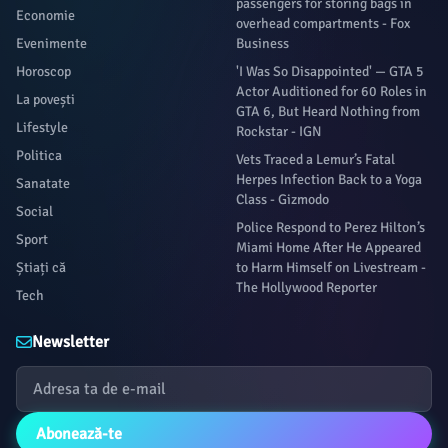
passengers for storing bags in
Economie
overhead compartments - Fox
Evenimente
Business
Horoscop
'I Was So Disappointed' — GTA 5
Actor Auditioned for 60 Roles in
La povești
GTA 6, But Heard Nothing from
Lifestyle
Rockstar - IGN
Politica
Vets Traced a Lemur’s Fatal
Herpes Infection Back to a Yoga
Sanatate
Class - Gizmodo
Social
Police Respond to Perez Hilton’s
Sport
Miami Home After He Appeared
Știați că
to Harm Himself on Livestream -
The Hollywood Reporter
Tech
Newsletter
Abonează-te