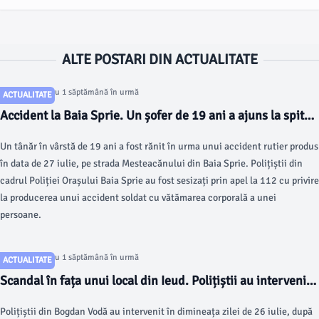
ALTE POSTARI DIN ACTUALITATE
Articol postat cu 1 săptămână în urmă
ACTUALITATE
Accident la Baia Sprie. Un șofer de 19 ani a ajuns la spital
după ce a intrat cu mașina într-un stâlp
Un tânăr în vârstă de 19 ani a fost rănit în urma unui accident rutier produs
în data de 27 iulie, pe strada Mesteacănului din Baia Sprie. Polițiștii din
cadrul Poliției Orașului Baia Sprie au fost sesizați prin apel la 112 cu privire
la producerea unui accident soldat cu vătămarea corporală a unei
persoane.
Articol postat cu 1 săptămână în urmă
ACTUALITATE
Scandal în fața unui local din Ieud. Polițiștii au intervenit
în urma unui apel la 112
Polițiștii din Bogdan Vodă au intervenit în dimineața zilei de 26 iulie, după