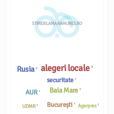
STIRIDELAMARAMURES.RO
alegeri locale
Rusia
8
6
securitate
4
Baia Mare
5
AUR
4
București
4
Agerpres
2
UDMR
2