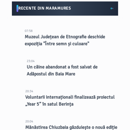
RECENTE DIN MARAMURES
07:58
Muzeul Județean de Etnografie deschide
expoziția "Între semn și culoare"
23:04
Un câine abandonat a fost salvat de
Adăpostul din Baia Mare
20:34
Voluntarii internaționali finalizează proiectul
„Year 5” în satul Berința
20:04
Mănăstirea Chiuzbaia găzduiește o nouă ediție