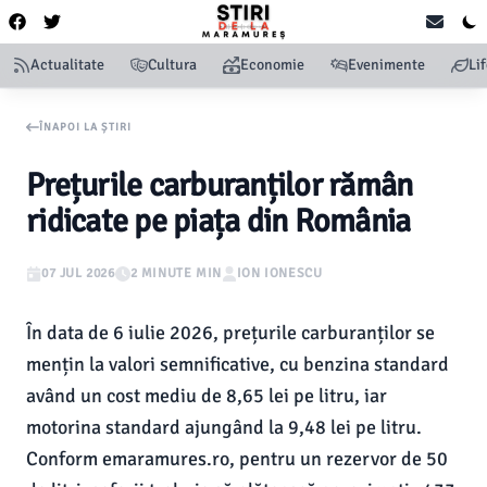
Actualitate
Cultura
Economie
Evenimente
Li
ÎNAPOI LA ȘTIRI
Prețurile carburanților rămân
ridicate pe piața din România
07 JUL 2026
2 MINUTE MIN
ION IONESCU
În data de 6 iulie 2026, prețurile carburanților se
mențin la valori semnificative, cu benzina standard
având un cost mediu de 8,65 lei pe litru, iar
motorina standard ajungând la 9,48 lei pe litru.
Conform emaramures.ro, pentru un rezervor de 50