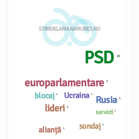
STIRIDELAMARAMURES.RO
PSD
20
europarlamentare
8
Ucraina
blocaj
4
4
Rusia
6
lideri
6
servicii
2
sondaj
4
alianță
4