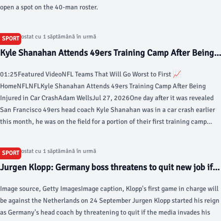
open a spot on the 40-man roster.
Articol postat cu 1 săptămână în urmă
SPORT
Kyle Shanahan Attends 49ers Training Camp After Being
Injured in Car Crash - Bleacher Report
01:25Featured VideoNFL Teams That Will Go Worst to First 📈
HomeNFLNFLKyle Shanahan Attends 49ers Training Camp After Being
Injured in Car CrashAdam WellsJul 27, 2026One day after it was revealed
San Francisco 49ers head coach Kyle Shanahan was in a car crash earlier
this month, he was on the field for a portion of their first training camp
practice. The Athletic's Matt Barrows noted Shanahan was on the field next
to general manager John Lynch for the team period of Sunday's practice.
Articol postat cu 1 săptămână în urmă
SPORT
Jurgen Klopp: Germany boss threatens to quit new job if
media invade family's privacy - BBC
Image source, Getty ImagesImage caption, Klopp's first game in charge will
be against the Netherlands on 24 September Jurgen Klopp started his reign
as Germany's head coach by threatening to quit if the media invades his