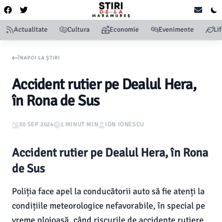
Actualitate
Cultura
Economie
Evenimente
Li
ÎNAPOI LA ȘTIRI
Accident rutier pe Dealul Hera,
în Rona de Sus
30 SEP 2024
1 MINUT MIN
ION IONESCU
Accident rutier pe Dealul Hera, în Rona
de Sus
Poliția face apel la conducătorii auto să fie atenți la
condițiile meteorologice nefavorabile, în special pe
vreme ploioasă, când riscurile de accidente rutiere