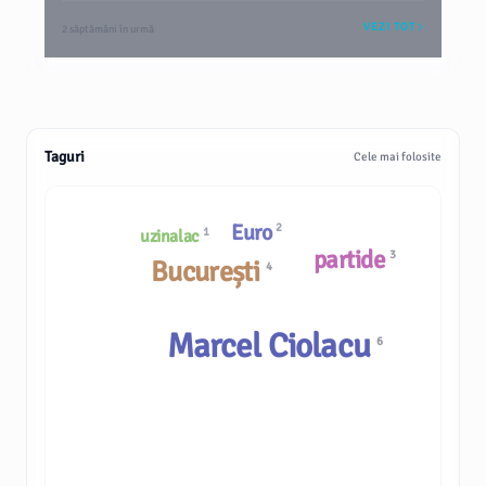
VEZI TOT
2 săptămâni în urmă
Taguri
Cele mai folosite
Euro
2
1
uzinalac
partide
3
București
4
Marcel Ciolacu
6