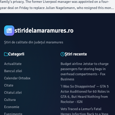
family's privacy. The former Liverpool manager was appointed on a four-
year deal on Friday to replace Julian Nagelsmann, who resigned this month
after Germany's shock World Cup defeat by Paraguay in the last 32.
stiridelamaramures.ro
Știri de calitate din județul maramures
Categorii
Știri recente
Actualitate
Budget airline Jetstar to charge
passengers for storing bags in
Bancul zilei
overhead compartments - Fox
Calendar Ortodox
Business
Citate
'I Was So Disappointed' — GTA 5
Actor Auditioned for 60 Roles in
Citatul zilei
GTA 6, But Heard Nothing from
Cultura
Rockstar - IGN
Economie
Vets Traced a Lemur’s Fatal
Evenimente
Herpes Infection Back to a Yoga