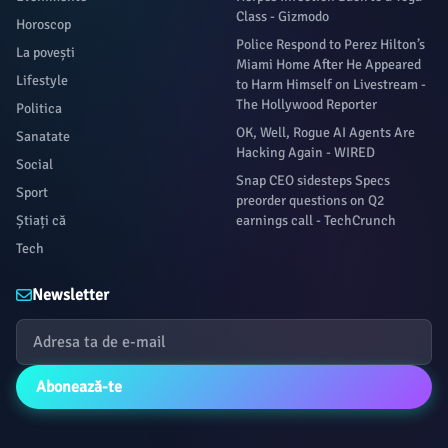
Class - Gizmodo
Horoscop
Police Respond to Perez Hilton’s
La povești
Miami Home After He Appeared
Lifestyle
to Harm Himself on Livestream -
The Hollywood Reporter
Politica
OK, Well, Rogue AI Agents Are
Sanatate
Hacking Again - WIRED
Social
Snap CEO sidesteps Specs
Sport
preorder questions on Q2
Știați că
earnings call - TechCrunch
Tech
Newsletter
Abonează-te