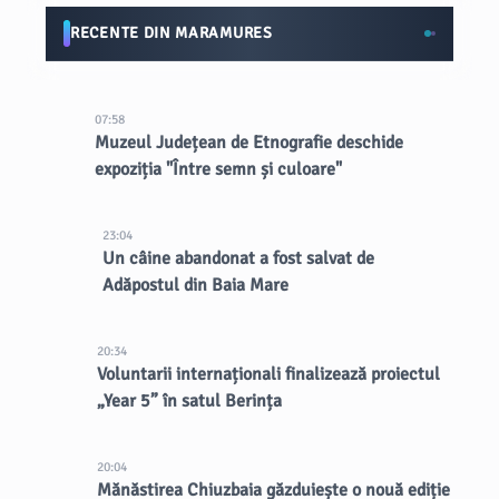
RECENTE DIN MARAMURES
07:58
Muzeul Județean de Etnografie deschide
expoziția "Între semn și culoare"
23:04
Un câine abandonat a fost salvat de
Adăpostul din Baia Mare
20:34
Voluntarii internaționali finalizează proiectul
„Year 5” în satul Berința
20:04
Mănăstirea Chiuzbaia găzduiește o nouă ediție