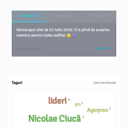
HOROSCOP
BANCUL ZILEI
ȘTIAȚI CĂ?
Horoscopul zilei de 22 iulie 2026: O zi plină de surprize
cosmice pentru toate zodiile! 🌟🔮
VEZI TOT
2 săptămâni în urmă
Taguri
Cele mai folosite
lideri
6
1
pro
Agerpres
2
Nicolae Ciucă
7