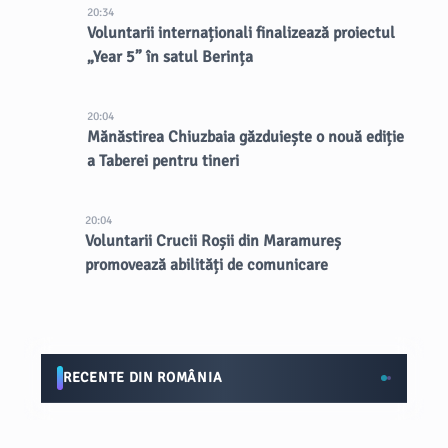
20:34
Voluntarii internaționali finalizează proiectul
„Year 5” în satul Berința
20:04
Mănăstirea Chiuzbaia găzduiește o nouă ediție
a Taberei pentru tineri
20:04
Voluntarii Crucii Roșii din Maramureș
promovează abilități de comunicare
RECENTE DIN ROMÂNIA