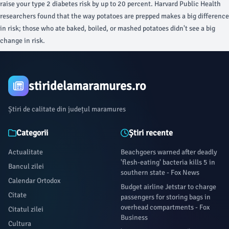
raise your type 2 diabetes risk by up to 20 percent. Harvard Public Health
researchers found that the way potatoes are prepped makes a big difference
in risk; those who ate baked, boiled, or mashed potatoes didn't see a big
change in risk.
stiridelamaramures.ro
Știri de calitate din județul maramures
Categorii
Știri recente
Actualitate
Beachgoers warned after deadly
'flesh-eating' bacteria kills 5 in
Bancul zilei
southern state - Fox News
Calendar Ortodox
Budget airline Jetstar to charge
Citate
passengers for storing bags in
overhead compartments - Fox
Citatul zilei
Business
Cultura