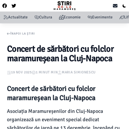
Actualitate
Cultura
Economie
Evenimente
Li
ÎNAPOI LA ȘTIRI
Concert de sărbători cu folclor
maramureșean la Cluj-Napoca
19 NOV 2025
1 MINUT MIN
MARIA SIMIONESCU
Concert de sărbători cu folclor
maramureșean la Cluj-Napoca
Asociația Maramureșenilor din Cluj-Napoca
organizează un eveniment special dedicat
sărbătorilor de iarnă pe 13 decembrie, începând cu