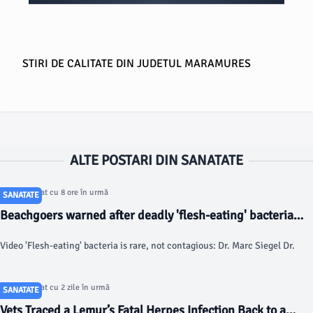
STIRI DE CALITATE DIN JUDETUL MARAMURES
ALTE POSTARI DIN SANATATE
Articol postat cu 8 ore în urmă
SANATATE
Beachgoers warned after deadly 'flesh-eating' bacteria
kills 5 in southern state - Fox News
Video 'Flesh-eating' bacteria is rare, not contagious: Dr. Marc Siegel Dr.
Articol postat cu 2 zile în urmă
SANATATE
Vets Traced a Lemur’s Fatal Herpes Infection Back to a