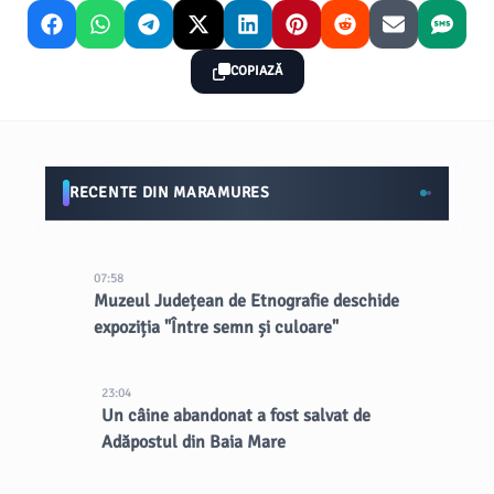
COPIAZĂ
RECENTE DIN MARAMURES
07:58
Muzeul Județean de Etnografie deschide
expoziția "Între semn și culoare"
23:04
Un câine abandonat a fost salvat de
Adăpostul din Baia Mare