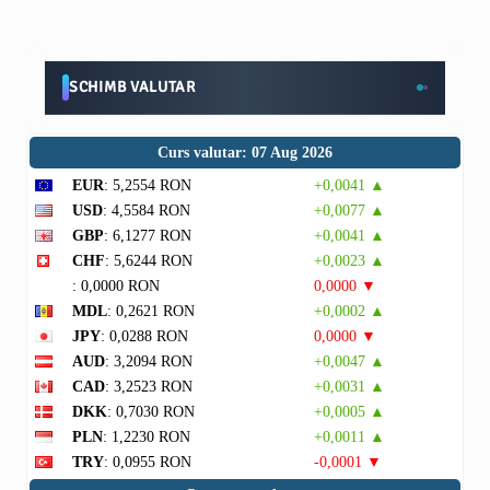
SCHIMB VALUTAR
Curs valutar: 07 Aug 2026
EUR
: 5,2554 RON
+0,0041 ▲
USD
: 4,5584 RON
+0,0077 ▲
GBP
: 6,1277 RON
+0,0041 ▲
CHF
: 5,6244 RON
+0,0023 ▲
: 0,0000 RON
0,0000 ▼
MDL
: 0,2621 RON
+0,0002 ▲
JPY
: 0,0288 RON
0,0000 ▼
AUD
: 3,2094 RON
+0,0047 ▲
CAD
: 3,2523 RON
+0,0031 ▲
DKK
: 0,7030 RON
+0,0005 ▲
PLN
: 1,2230 RON
+0,0011 ▲
TRY
: 0,0955 RON
-0,0001 ▼