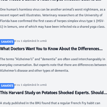
Yoga Class - Gizmodo
One human’s harmless virus can be another animal’s worst nightmare, as a
recent report well illustrates. Veterinary researchers at the University of
Florida have confirmed the first cases of herpes simplex virus type 1 (HSV-
1) in lemurs, one of which may have been infected via a shared yoga class.
Articol postat cu 1 săptămână în urmă
SANATATE
What Doctors Want You to Know About the Differences
Between Dementia and Alzheimer’s - Prevention
The terms “Alzheimer’s” and “dementia” are often used interchangeably in
everyday conversation. But experts note that there are differences between
Alzheimer’s disease and other types of dementia.
Articol postat cu 1 săptămână în urmă
SANATATE
This Harvard Study on Potatoes Shocked Experts. Should
You Rethink Your Next Meal? - AOL.com
A study published in the BMJ found that a regular French Fry habit can