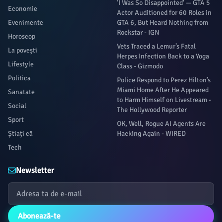
'I Was So Disappointed' — GTA 5
Economie
Actor Auditioned for 60 Roles in
Evenimente
GTA 6, But Heard Nothing from
Rockstar - IGN
Horoscop
Vets Traced a Lemur’s Fatal
La povești
Herpes Infection Back to a Yoga
Lifestyle
Class - Gizmodo
Politica
Police Respond to Perez Hilton’s
Miami Home After He Appeared
Sanatate
to Harm Himself on Livestream -
Social
The Hollywood Reporter
Sport
OK, Well, Rogue AI Agents Are
Știați că
Hacking Again - WIRED
Tech
Newsletter
Abonează-te