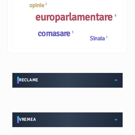
opinie
2
europarlamentare
8
comasare
5
Sinaia
2
RECLAME
VREMEA