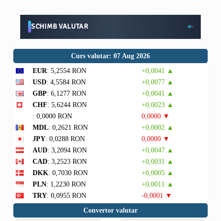
SCHIMB VALUTAR
Curs valutar: 07 Aug 2026
EUR
: 5,2554 RON
+0,0041 ▲
USD
: 4,5584 RON
+0,0077 ▲
GBP
: 6,1277 RON
+0,0041 ▲
CHF
: 5,6244 RON
+0,0023 ▲
: 0,0000 RON
0,0000 ▼
MDL
: 0,2621 RON
+0,0002 ▲
JPY
: 0,0288 RON
0,0000 ▼
AUD
: 3,2094 RON
+0,0047 ▲
CAD
: 3,2523 RON
+0,0031 ▲
DKK
: 0,7030 RON
+0,0005 ▲
PLN
: 1,2230 RON
+0,0011 ▲
TRY
: 0,0955 RON
-0,0001 ▼
Convertor valutar