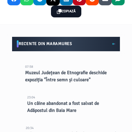
COPIAZĂ
RECENTE DIN MARAMURES
07:58
Muzeul Județean de Etnografie deschide
expoziția "Între semn și culoare"
23:04
Un câine abandonat a fost salvat de
Adăpostul din Baia Mare
20:34