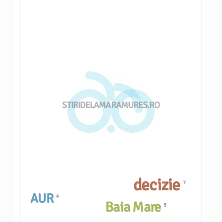
STIRIDELAMARAMURES.RO
decizie
7
AUR
4
Baia Mare
5