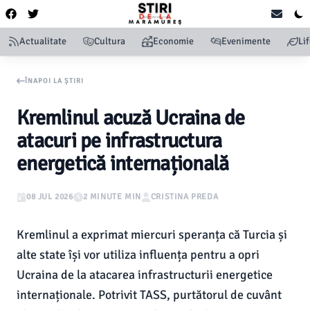
Actualitate
Cultura
Economie
Evenimente
Li
ÎNAPOI LA ȘTIRI
Kremlinul acuză Ucraina de
atacuri pe infrastructura
energetică internațională
08 JUL 2026
2 MINUTE MIN
CRISTINA PREDA
Kremlinul a exprimat miercuri speranța că Turcia și
alte state își vor utiliza influența pentru a opri
Ucraina de la atacarea infrastructurii energetice
internaționale. Potrivit TASS, purtătorul de cuvânt