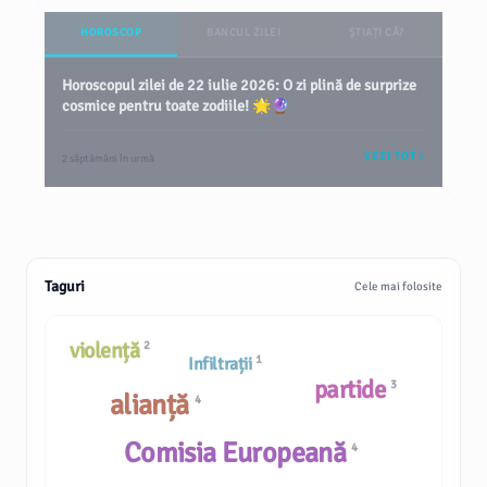
HOROSCOP
BANCUL ZILEI
ȘTIAȚI CĂ?
Horoscopul zilei de 22 iulie 2026: O zi plină de surprize
cosmice pentru toate zodiile! 🌟🔮
VEZI TOT
2 săptămâni în urmă
Taguri
Cele mai folosite
violență
2
1
Infiltrații
partide
3
alianță
4
Comisia Europeană
4