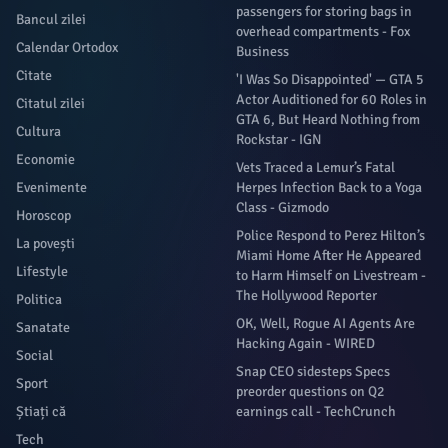
passengers for storing bags in
Bancul zilei
overhead compartments - Fox
Calendar Ortodox
Business
Citate
'I Was So Disappointed' — GTA 5
Actor Auditioned for 60 Roles in
Citatul zilei
GTA 6, But Heard Nothing from
Cultura
Rockstar - IGN
Economie
Vets Traced a Lemur’s Fatal
Evenimente
Herpes Infection Back to a Yoga
Class - Gizmodo
Horoscop
Police Respond to Perez Hilton’s
La povești
Miami Home After He Appeared
Lifestyle
to Harm Himself on Livestream -
The Hollywood Reporter
Politica
OK, Well, Rogue AI Agents Are
Sanatate
Hacking Again - WIRED
Social
Snap CEO sidesteps Specs
Sport
preorder questions on Q2
Știați că
earnings call - TechCrunch
Tech