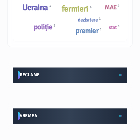
Ucraina
MAE
2
fermieri
4
4
1
dezbatere
poliție
3
1
stat
premier
3
RECLAME
VREMEA