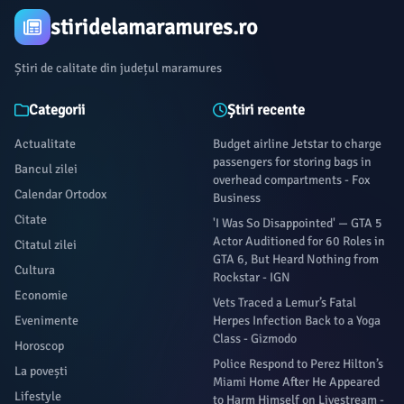
stiridelamaramures.ro
Știri de calitate din județul maramures
Categorii
Știri recente
Actualitate
Budget airline Jetstar to charge
passengers for storing bags in
Bancul zilei
overhead compartments - Fox
Calendar Ortodox
Business
Citate
'I Was So Disappointed' — GTA 5
Actor Auditioned for 60 Roles in
Citatul zilei
GTA 6, But Heard Nothing from
Cultura
Rockstar - IGN
Economie
Vets Traced a Lemur’s Fatal
Evenimente
Herpes Infection Back to a Yoga
Class - Gizmodo
Horoscop
Police Respond to Perez Hilton’s
La povești
Miami Home After He Appeared
Lifestyle
to Harm Himself on Livestream -