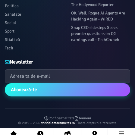
The Hollywood Reporter
Politica
OK, Well, Rogue AI Agents Are
Sanatate
Hacking Again - WIRED
Social
Snap CEO sidesteps Specs
Sport
preorder questions on Q2
Știați că
earnings call - TechCrunch
Tech
Newsletter
Abonează-te
Confidențialitate
Termeni
© 2019 – 2026
stiridelamaramures.ro
. Toate drepturile rezervate.