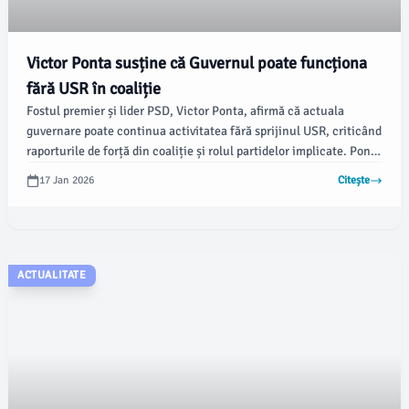
Victor Ponta susține că Guvernul poate funcționa
fără USR în coaliție
Fostul premier și lider PSD, Victor Ponta, afirmă că actuala
guvernare poate continua activitatea fără sprijinul USR, criticând
raporturile de forță din coaliție și rolul partidelor implicate. Ponta
menționează, într-un interviu pentru Adevărul, că USR
17 Jan 2026
Citește
controlează de fapt Guvernul prin premierul Ilie Bolojan și că
menținerea acestora în coaliție ține de lipsa de voință politică a
celorlalți actori.
ACTUALITATE