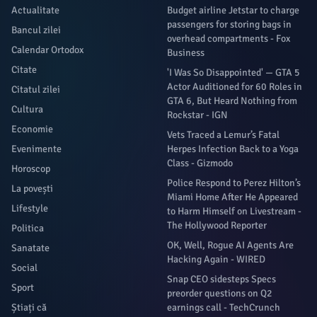
Actualitate
Budget airline Jetstar to charge
passengers for storing bags in
Bancul zilei
overhead compartments - Fox
Calendar Ortodox
Business
Citate
'I Was So Disappointed' — GTA 5
Actor Auditioned for 60 Roles in
Citatul zilei
GTA 6, But Heard Nothing from
Cultura
Rockstar - IGN
Economie
Vets Traced a Lemur’s Fatal
Evenimente
Herpes Infection Back to a Yoga
Class - Gizmodo
Horoscop
Police Respond to Perez Hilton’s
La povești
Miami Home After He Appeared
Lifestyle
to Harm Himself on Livestream -
The Hollywood Reporter
Politica
OK, Well, Rogue AI Agents Are
Sanatate
Hacking Again - WIRED
Social
Snap CEO sidesteps Specs
Sport
preorder questions on Q2
Știați că
earnings call - TechCrunch