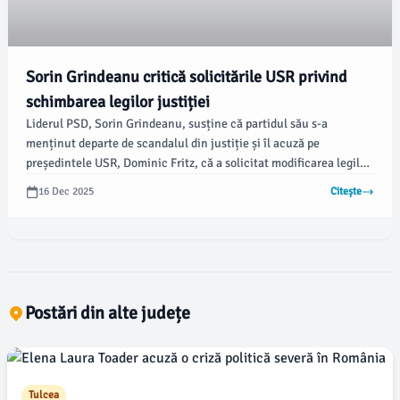
Sorin Grindeanu critică solicitările USR privind
schimbarea legilor justiției
Liderul PSD, Sorin Grindeanu, susține că partidul său s-a
menținut departe de scandalul din justiție și îl acuză pe
președintele USR, Dominic Fritz, că a solicitat modificarea legilor
în pofida faptului că este implicat într-un proces pentru
16 Dec 2025
Citește
incompatibilitate. De asemenea, ministrul Justiției, Radu
Marinescu, precizează că nu a primit sesizări legate de
problemele semnalate în documentarul Recorder, potrivit
declarațiilor publicate de %source%.
Postări din alte județe
Tulcea