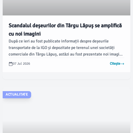
Scandalul deșeurilor din Târgu Lăpuș se amplifică
cu noi imagini
După ce ieri au fost publicate informații despre deșeurile
transportate de la IGO și depozitate pe terenul unei societăți
comerciale din Târgu Lăpuș, astăzi au fost prezentate noi imagini
care intensifică controversele. Conform unei informări a
07 Jul 2026
Citește
cititorilor, deșeurile rezultate din reabilitarea Căminului Cultural
ar fi fost transportate și îngropate în extravilanul satului
Dumbrava.
ACTUALITATE