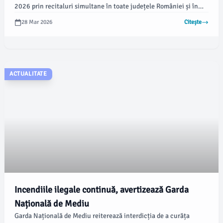
2026 prin recitaluri simultane în toate județele României și în
Republica Moldova. Evenimentele vor avea loc sâmbătă, 28
28 Mar 2026
Citește
martie, începând cu ora 20:30, iar participanții vor oferi
momente muzicale în diferite spații publice, conform
emaramures.ro.
ACTUALITATE
Incendiile ilegale continuă, avertizează Garda
Națională de Mediu
Garda Națională de Mediu reiterează interdicția de a curăța