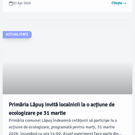
epurare a apei uzate înainte ca aceasta să ajungă în râul Săsar.
03 Apr 2026
Citește
Potrivit emaramures.ro, specialiștii au adaptat informațiile la
vârsta tinerilor vizitatori.
ACTUALITATE
Primăria Lăpuș invită localnicii la o acțiune de
ecologizare pe 31 martie
Primăria comunei Lăpuș îndeamnă cetățenii să participe la o
acțiune de ecologizare, programată pentru marți, 31 martie
2026, începând cu ora 14:00. Acest eveniment face parte din