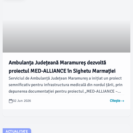
Ambulanța Județeană Maramureș dezvoltă
proiectul MED-ALLIANCE în Sighetu Marmației
Serviciul de Ambulanță Județean Maramureș a inițiat un proiect
semnificativ pentru infrastructura medicală din nordul țării, prin
depunerea documentației pentru proiectul „MED-ALLIANCE –
Cross-Border Ambulance Cooperation and Training”. Acesta
02 Jun 2026
Citește
preconizează construirea unei clădiri cu regim de înălțime P+1E
în municipiul Sighetu Marmației.
ACTUALITATE