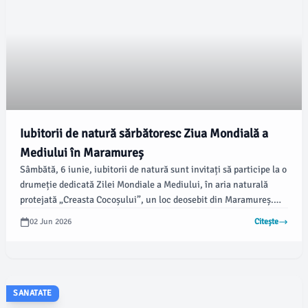
Iubitorii de natură sărbătoresc Ziua Mondială a
Mediului în Maramureș
Sâmbătă, 6 iunie, iubitorii de natură sunt invitați să participe la o
drumeție dedicată Zilei Mondiale a Mediului, în aria naturală
protejată „Creasta Cocoșului”, un loc deosebit din Maramureș.
Evenimentul este parte din proiectul de înființare a Geoparcului
02 Jun 2026
Citește
UNESCO Gutâi–Maramureș și este organizat de Muzeul Județean
de Mineralogie „Victor Gorduza” din Baia Mare, în colaborare cu
mai multe instituții, conform emaramures.ro.
SANATATE