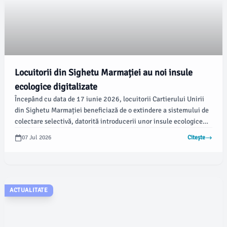
Locuitorii din Sighetu Marmației au noi insule
ecologice digitalizate
Începând cu data de 17 iunie 2026, locuitorii Cartierului Unirii
din Sighetu Marmației beneficiază de o extindere a sistemului de
colectare selectivă, datorită introducerii unor insule ecologice
digitalizate. Conform emaramures.ro, această inițiativă a fost
07 Jul 2026
Citește
realizată prin colaborarea dintre ADIGIDM Maramureș și Primăria
Municipiului Sighetu Marmației.
ACTUALITATE