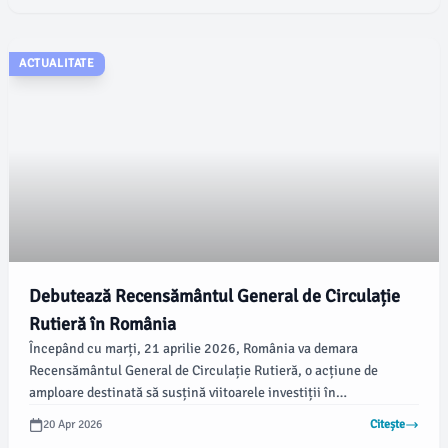
ACTUALITATE
Debutează Recensământul General de Circulație
Rutieră în România
Începând cu marți, 21 aprilie 2026, România va demara
Recensământul General de Circulație Rutieră, o acțiune de
amploare destinată să susțină viitoarele investiții în
infrastructura rutieră. Conform emaramures.ro, operațiunea este
20 Apr 2026
Citește
coordonată de Compania Națională de Administrare a