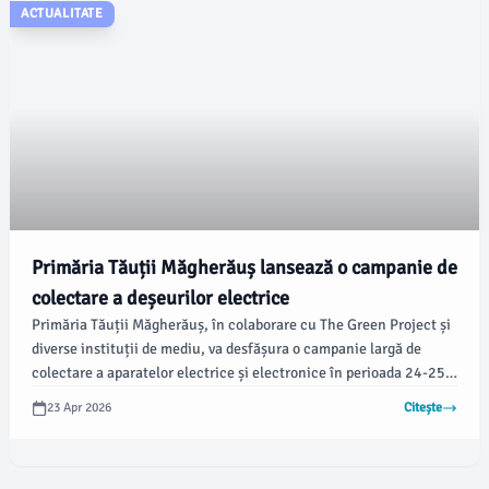
ACTUALITATE
Primăria Tăuții Măgherăuș lansează o campanie de
colectare a deșeurilor electrice
Primăria Tăuții Măgherăuș, în colaborare cu The Green Project și
diverse instituții de mediu, va desfășura o campanie largă de
colectare a aparatelor electrice și electronice în perioada 24-25
aprilie. Acțiunea vizează toți locuitorii orașului, inclusiv
23 Apr 2026
Citește
localitățile învecinate: Baița, Bozânta Mare, Nistru, Ulmoasa,
Bușag și Merișor.