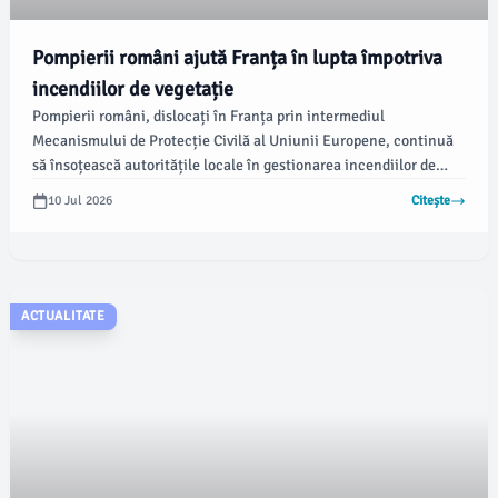
Pompierii români ajută Franța în lupta împotriva
incendiilor de vegetație
Pompierii români, dislocați în Franța prin intermediul
Mecanismului de Protecție Civilă al Uniunii Europene, continuă
să însoțească autoritățile locale în gestionarea incendiilor de
vegetație și a fondului forestier. Aceștia au desfășurat misiuni
10 Jul 2026
Citește
esențiale în diferite zone afectate de flăcări, conform
emaramures.ro.
ACTUALITATE