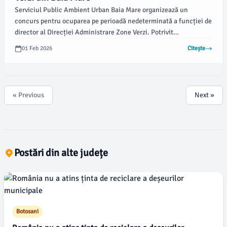
Serviciul Public Ambient Urban Baia Mare organizează un
concurs pentru ocuparea pe perioadă nedeterminată a funcției de
director al Direcției Administrare Zone Verzi. Potrivit
emaramures.ro, postul este destinat specialiștilor cu pregătire în
01 Feb 2026
Citește
domenii tehnice legate de mediu și spații verzi, având anumite
condiții ce trebuie îndeplinite de candidați.
« Previous
Next »
Postări din alte județe
Botosani