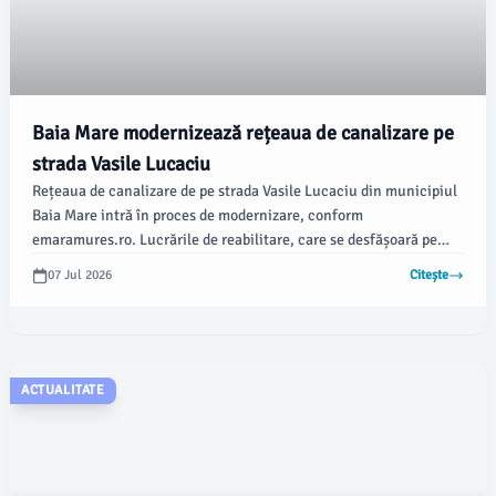
Baia Mare modernizează rețeaua de canalizare pe
strada Vasile Lucaciu
Rețeaua de canalizare de pe strada Vasile Lucaciu din municipiul
Baia Mare intră în proces de modernizare, conform
emaramures.ro. Lucrările de reabilitare, care se desfășoară pe
tronsonul dintre Piața Libertății și strada Monetăriei, fac parte
07 Jul 2026
Citește
din „Proiectul Regional de Dezvoltare a Infrastructurii de Apă și
Apă Uzată în Județul Maramureș”, cod SMIS 322218.
ACTUALITATE