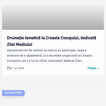
Drumeție tematică la Creasta Cocoșului, dedicată
Zilei Mediului
Aproximativ 60 de iubitori ai naturii au participat, după o
amânare de o săptămână, la o drumeție organizată la Creasta
Cocoșului, pe 13 iunie 2026, eveniment dedicat Zilei
Internaționale a Mediului. Potrivit emaramures.ro, condițiile
07 Jul 2026
Citește
meteorologice favorabile au permis desfășurarea activității, cu
temperaturi plăcute și fără ploaie.
ACTUALITATE