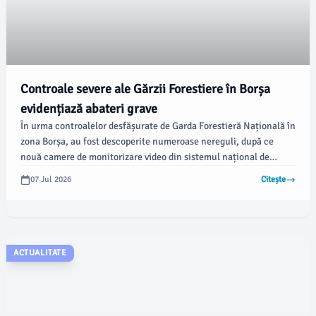
Controale severe ale Gărzii Forestiere în Borșa
evidențiază abateri grave
În urma controalelor desfășurate de Garda Forestieră Națională în
zona Borșa, au fost descoperite numeroase nereguli, după ce
nouă camere de monitorizare video din sistemul național de
supraveghere a transporturilor de material lemnos, implementat
07 Jul 2026
Citește
prin PNRR, au fost vandalizate. Ministrul Mediului a cerut
verificări mai riguroase în acele zone, iar rezultatele preliminare
sugerează abateri serioase, conform datelor emaramures.ro.
ACTUALITATE