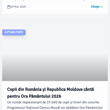
campania „Maramureș curat” și are ca scop mobilizarea
29 Mar 2026
Citește
comunității pentru menținerea unui mediu curat, conform
emaramures.ro.
ACTUALITATE
Copii din România și Republica Moldova cântă
pentru Ora Pământului 2026
Un număr impresionant de 25.000 de copii și tineri din corurile
Programului Național Cantus Mundi vor sărbători Ora Pământului