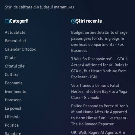
Știri de calitate din județul maramures
Categorii
Știri recente
Actualitate
Budget airline Jetstar to charge
passengers for storing bags in
Bancul zilei
overhead compartments - Fox
Calendar Ortodox
Business
Citate
'I Was So Disappointed' — GTA 5
Actor Auditioned for 60 Roles in
Citatul zilei
GTA 6, But Heard Nothing from
Cultura
Rockstar - IGN
Economie
Vets Traced a Lemur’s Fatal
Evenimente
Herpes Infection Back to a Yoga
Class - Gizmodo
Horoscop
Police Respond to Perez Hilton’s
La povești
Miami Home After He Appeared
Lifestyle
to Harm Himself on Livestream -
The Hollywood Reporter
Politica
OK, Well, Rogue AI Agents Are
Sanatate