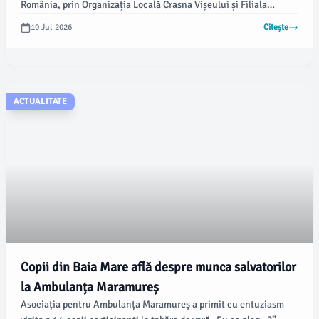
România, prin Organizația Locală Crasna Vișeului și Filiala
Maramureș. Această inițiativă a avut scopul de a oferi copiilor
10 Jul 2026
Citește
oportunitatea de a învăța prin experiențe directe și de a descoperi
obiective educaționale relevante din Transilvania.
ACTUALITATE
Copii din Baia Mare află despre munca salvatorilor
la Ambulanța Maramureș
Asociația pentru Ambulanța Maramureș a primit cu entuziasm