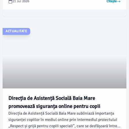
11 Jul 2026
Citește
certificate unitățile de învățământ care aplică măsuri eficiente
pentru combaterea acestui fenomen.
ACTUALITATE
Direcția de Asistență Socială Baia Mare
promovează siguranța online pentru copii
Direcția de Asistență Socială Baia Mare subliniază importanța
siguranței copiilor în mediul online prin intermediul proiectului
„Respect și grijă pentru copiii speciali”, care se desfășoară între 1