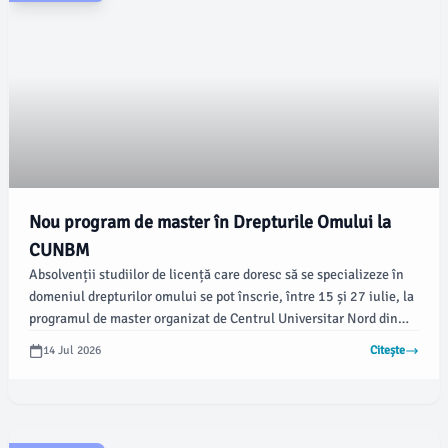
Nou program de master în Drepturile Omului la
CUNBM
Absolvenții studiilor de licență care doresc să se specializeze în
domeniul drepturilor omului se pot înscrie, între 15 și 27 iulie, la
programul de master organizat de Centrul Universitar Nord din
Baia Mare (CUNBM), parte a Universității Tehnice din Cluj-
14 Jul 2026
Citește
Napoca. Această oportunitate vine cu o abordare
interdisciplinară, potrivită pentru cei din diverse domenii socio-
umane.