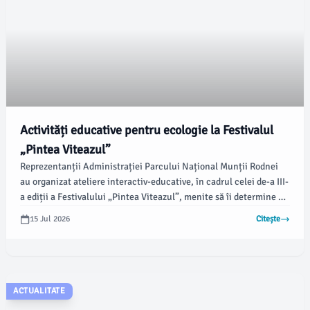
Activități educative pentru ecologie la Festivalul
„Pintea Viteazul”
Reprezentanții Administrației Parcului Național Munții Rodnei
au organizat ateliere interactiv-educative, în cadrul celei de-a III-
a ediții a Festivalului „Pintea Viteazul”, menite să îi determine pe
tineri să se apropie de natură. Evenimentul a avut loc la Popasul
15 Jul 2026
Citește
Vânătorului, în Pasul Pietriș, în apropierea orașului Târgu Lăpuș,
și a reunit peste 20 de elevi din localitățile Târgu Lăpuș,
Dămăcușeni, Borcut, Rogoz și Lăpușul Românesc.
ACTUALITATE