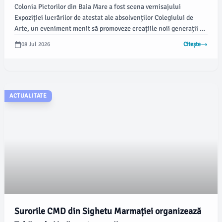
Colonia Pictorilor din Baia Mare a fost scena vernisajului
Expoziției lucrărilor de atestat ale absolvenților Colegiului de
Arte, un eveniment menit să promoveze creațiile noii generații de
artiști. Potrivit emaramures.ro, expoziția reunește lucrări
08 Jul 2026
Citește
realizate de elevii din clasele terminale, fiecare proiect reflectând
creativitatea și talentul acumulat pe parcursul anilor de studiu.
ACTUALITATE
Surorile CMD din Sighetu Marmației organizează