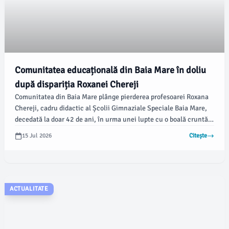
Comunitatea educațională din Baia Mare în doliu
după dispariția Roxanei Chereji
Comunitatea din Baia Mare plânge pierderea profesoarei Roxana
Chereji, cadru didactic al Școlii Gimnaziale Speciale Baia Mare,
decedată la doar 42 de ani, în urma unei lupte cu o boală cruntă.
Anunțul a fost făcut de conducerea școlii, care a emis un mesaj
15 Jul 2026
Citește
emoționant în memoria acesteia.
ACTUALITATE