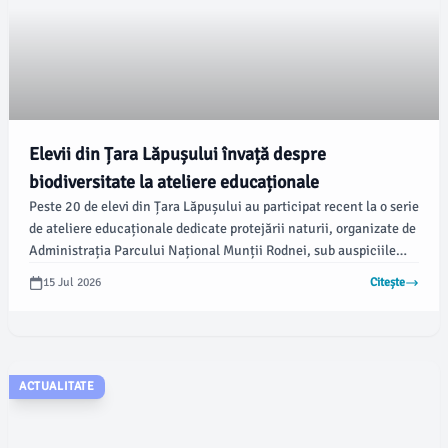
Elevii din Țara Lăpușului învață despre
biodiversitate la ateliere educaționale
Peste 20 de elevi din Țara Lăpușului au participat recent la o serie
de ateliere educaționale dedicate protejării naturii, organizate de
Administrația Parcului Național Munții Rodnei, sub auspiciile
Regiei Naționale a Pădurilor – Romsilva. Evenimentul a avut loc
15 Jul 2026
Citește
în Pasul Pietriș, în apropierea orașului Târgu Lăpuș, și a fost parte
a celei de-a III-a ediții a Festivalului „Pintea Viteazul”.
ACTUALITATE