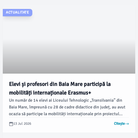
ACTUALITATE
Elevi și profesori din Baia Mare participă la
mobilități internaționale Erasmus+
Un număr de 14 elevi ai Liceului Tehnologic „Transilvania” din
Baia Mare, împreună cu 28 de cadre didactice din județ, au avut
ocazia să participe la mobilități internaționale prin proiectul
Erasmus+ 2025-1-RO01-KA121-VET-000320262, coordonat de
13 Jul 2026
Citește
Inspectoratul Școlar Județean Maramureș, conform
emaramures.ro. Elevii au realizat stagii de practică în Portugalia,