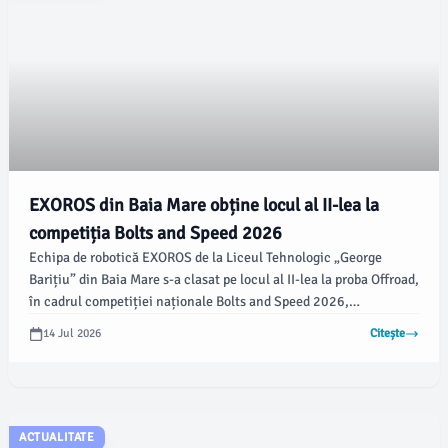
EXOROS din Baia Mare obține locul al II-lea la
competiția Bolts and Speed 2026
Echipa de robotică EXOROS de la Liceul Tehnologic „George
Barițiu” din Baia Mare s-a clasat pe locul al II-lea la proba Offroad,
în cadrul competiției naționale Bolts and Speed 2026,
desfășurată la Bistrița. Această realizare reflectă eforturile și
14 Jul 2026
Citește
talentul elevilor băimăreni în domeniul roboticii.
ACTUALITATE