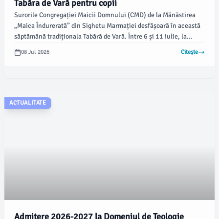
Tabăra de Vară pentru copii
Surorile Congregației Maicii Domnului (CMD) de la Mănăstirea
„Maica Îndurerată” din Sighetu Marmației desfășoară în această
săptămână tradiționala Tabără de Vară. Între 6 și 11 iulie, la
Centrul de Zi EMANUEL, copiii participă la activități educaționale
08 Jul 2026
Citește
și spirituale sub tema „În căutarea perlei recunoștinței”, conform
emaramures.ro.
ACTUALITATE
Admitere 2026-2027 la Domeniul de Teologie