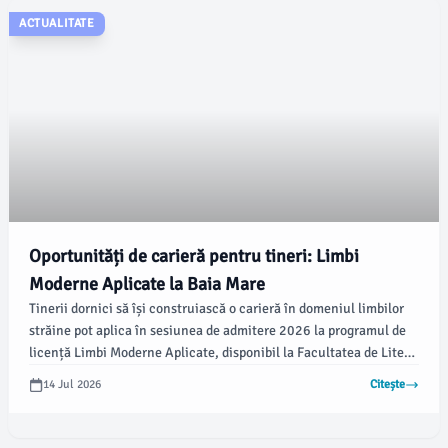
ACTUALITATE
Oportunități de carieră pentru tineri: Limbi
Moderne Aplicate la Baia Mare
Tinerii dornici să își construiască o carieră în domeniul limbilor
străine pot aplica în sesiunea de admitere 2026 la programul de
licență Limbi Moderne Aplicate, disponibil la Facultatea de Litere
– Centrul Universitar Nord Baia Mare, parte a Universității
14 Jul 2026
Citește
Tehnice din Cluj-Napoca. Această inițiativă se dovedește a fi o
oportunitate valoroasă pentru studenți.