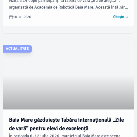
vizita a 14 copii participanți la tabăra de vară „Eu ce aleg…?”,
organizată de Academia de Robotică Baia Mare. Această întâlnire
le-a oferit celor mici ocazia de a înțelege importanța serviciului
10 Jul 2026
Citește
de ambulanță și cum să reacționeze în situații de urgență.
ACTUALITATE
Baia Mare găzduiește Tabăra internațională „Zile
de vară” pentru elevi de excelență
În perioada 6–12 iulie 2026, municipiul Baia Mare este scena