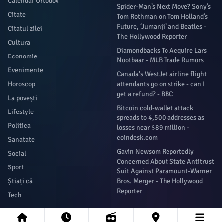
Calendar Ortodox
Spider-Man’s Next Move? Sony’s
Citate
Tom Rothman on Tom Holland’s
Future, ‘Jumanji’ and Beatles -
Citatul zilei
The Hollywood Reporter
Cultura
Diamondbacks To Acquire Lars
Economie
Nootbaar - MLB Trade Rumors
Evenimente
Canada's WestJet airline flight
Horoscop
attendants go on strike - can I
get a refund? - BBC
La povești
Bitcoin cold-wallet attack
Lifestyle
spreads to 4,500 addresses as
Politica
losses near $89 million -
coindesk.com
Sanatate
Gavin Newsom Reportedly
Social
Concerned About State Antitrust
Sport
Suit Against Paramount-Warner
Știați că
Bros. Merger - The Hollywood
Reporter
Tech
Newsletter