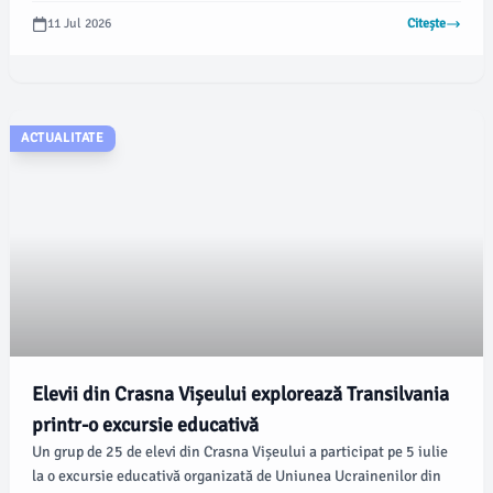
ianuarie 2025 și 31 decembrie 2027. Scopul inițiativei este de a
11 Jul 2026
Citește
educa copiii în utilizarea internetului într-un mod sigur și
responsabil, prevenind astfel expunerea la riscuri.
ACTUALITATE
Elevii din Crasna Vișeului explorează Transilvania
printr-o excursie educativă
Un grup de 25 de elevi din Crasna Vișeului a participat pe 5 iulie
la o excursie educativă organizată de Uniunea Ucrainenilor din