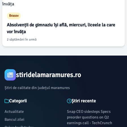
Brasov
Absolvenții de gimnaziu își află, miercuri, liceele la care
vor învăța
2 săptămâni în urmă
stiridelamaramures.ro
Știri de calitate din județul maramures
Categorii
Știri recente
Actualitate
Snap CEO sidesteps Specs
preorder questions on Q2
Bancul zilei
earnings call - TechCrunch