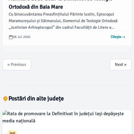
Ortodoxă din Baia Mare
Cu binecuvântarea Preasfințitului Părinte Iustin, Episcopul
Maramureșului și Sătmarului, Domeniul de Teologie Ortodoxă
„Justinian Arhiepiscopul” din cadrul Facultății de Litere a
Centrului Universitar Nord Baia Mare, parte a Universității
08 Jul 2026
Citește
Tehnice din Cluj-Napoca, a anunțat organizarea admiterii pentru
anul universitar 2026–2027.
« Previous
Next »
Postări din alte județe
Iasi