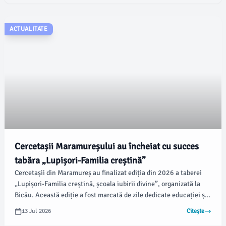
unde și-au îmbunătățit competențele profesionale și au câștigat
experiență într-un mediu european, pregătindu-se astfel pentru
carierele lor viitoare.
ACTUALITATE
Cercetașii Maramureșului au încheiat cu succes
tabăra „Lupișori-Familia creștină”
Cercetașii din Maramureș au finalizat ediția din 2026 a taberei
„Lupișori-Familia creștină, școala iubirii divine”, organizată la
Bicău. Această ediție a fost marcată de zile dedicate educației și
activităților recreative în natură, desfășurându-se fără incidente,
13 Jul 2026
Citește
conform informațiilor transmise de organizatori.