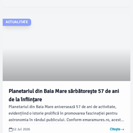
ACTUALITATE
Planetariul din Baia Mare sărbătorește 57 de ani
de la înființare
Planetariul din Baia Mare aniversează 57 de ani de activitate,
evidențiind o istorie prolifică în promovarea fascinației pentru
astronomia în rândul publicului. Conform emaramures.ro, acest
loc emblematic a fost inaugurat pe 1 iulie 1969, devenind astfel
12 Jul 2026
Citește
primul planetariu public din România.