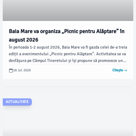
Baia Mare va organiza „Picnic pentru Alăptare” în
august 2026
În perioada 1-2 august 2026, Baia Mare va fi gazda celei de-a treia
ediții a evenimentului „Picnic pentru Alăptare”. Activitatea se va
desfășura pe Câmpul Tineretului și își propune să promoveze un
stil de viață sănătos pentru familii și viitorii părinți, prin diverse
18 Jul 2026
Citește
activități interactive.
ACTUALITATE