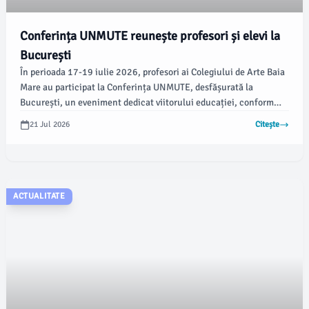
Conferința UNMUTE reunește profesori și elevi la
București
În perioada 17-19 iulie 2026, profesori ai Colegiului de Arte Baia
Mare au participat la Conferința UNMUTE, desfășurată la
București, un eveniment dedicat viitorului educației, conform
emaramures.ro. Acesta a reunit cadre didactice, elevi, cercetători
21 Jul 2026
Citește
și lideri educaționali pentru a dezbate subiecte de interes în
domeniu.
ACTUALITATE