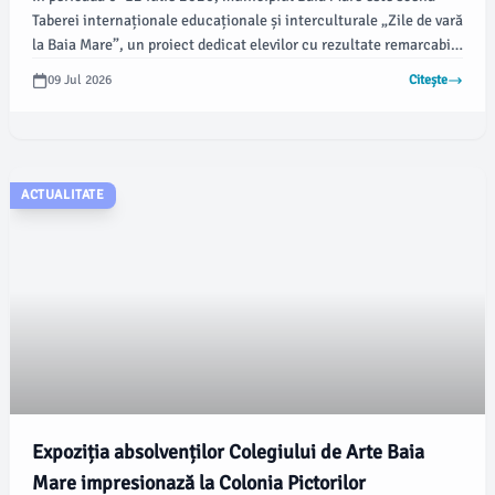
Taberei internaționale educaționale și interculturale „Zile de vară
la Baia Mare”, un proiect dedicat elevilor cu rezultate remarcabile
din România și Ucraina. Evenimentul, organizat de Inspectoratul
09 Jul 2026
Citește
Școlar Județean Maramureș și Consiliul Județean Maramureș, în
colaborare cu Centrul Județean de Resurse și Asistență
Educațională Maramureș, adună tineri talentați care vor participa
la o serie de activități.
ACTUALITATE
Expoziția absolvenților Colegiului de Arte Baia
Mare impresionază la Colonia Pictorilor