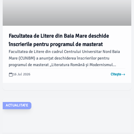
Facultatea de Litere din Baia Mare deschide
înscrierile pentru programul de masterat
Facultatea de Litere din cadrul Centrului Universitar Nord Baia
Mare (CUNBM) a anunțat deschiderea înscrierilor pentru
programul de masterat „Literatura Română și Modernismul
European”, aferent sesiunii de admitere pentru 2026. Perioada
16 Jul 2026
Citește
de înscriere online este între 15 și 27 iulie, iar interviul va avea
loc pe 28 iulie, conform emaramures.ro.
ACTUALITATE