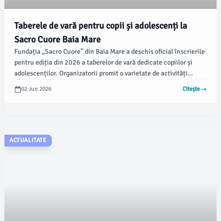
Taberele de vară pentru copii și adolescenți la
Sacro Cuore Baia Mare
Fundația „Sacro Cuore” din Baia Mare a deschis oficial înscrierile
pentru ediția din 2026 a taberelor de vară dedicate copiilor și
adolescenților. Organizatorii promit o varietate de activități
educative și recreative, disponibile atât în Baia Mare, cât și în
02 Jun 2026
Citește
mediul natural de la Preluca Nouă, promovând dezvoltarea
personală și socializarea participanților.
ACTUALITATE