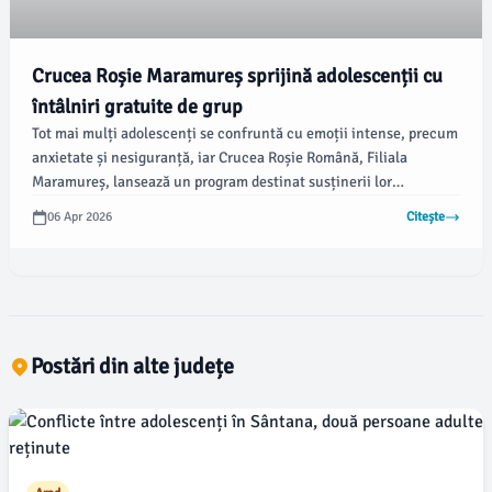
Crucea Roșie Maramureș sprijină adolescenții cu
întâlniri gratuite de grup
Tot mai mulți adolescenți se confruntă cu emoții intense, precum
anxietate și nesiguranță, iar Crucea Roșie Română, Filiala
Maramureș, lansează un program destinat susținerii lor
emoționale. Aceasta include întâlniri de grup gratuite, ce oferă
06 Apr 2026
Citește
un spațiu de încredere, unde tinerii pot învăța să își gestioneze
emoțiile și să își dezvolte abilitățile de concentrare.
Postări din alte județe