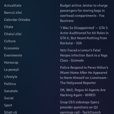
Actualitate
Budget airline Jetstar to charge
passengers for storing bags in
Bancul zilei
overhead compartments - Fox
Calendar Ortodox
Business
Citate
'I Was So Disappointed' — GTA 5
Actor Auditioned for 60 Roles in
Citatul zilei
GTA 6, But Heard Nothing from
Cultura
Rockstar - IGN
Economie
Vets Traced a Lemur’s Fatal
Evenimente
Herpes Infection Back to a Yoga
Class - Gizmodo
Horoscop
Police Respond to Perez Hilton’s
La povești
Miami Home After He Appeared
Lifestyle
to Harm Himself on Livestream -
The Hollywood Reporter
Politica
OK, Well, Rogue AI Agents Are
Sanatate
Hacking Again - WIRED
Social
Snap CEO sidesteps Specs
Sport
preorder questions on Q2
Știați că
earnings call - TechCrunch